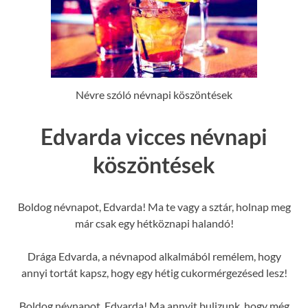
Névre szóló névnapi köszöntések
Edvarda vicces névnapi
köszöntések
Boldog névnapot, Edvarda! Ma te vagy a sztár, holnap meg
már csak egy hétköznapi halandó!
Drága Edvarda, a névnapod alkalmából remélem, hogy
annyi tortát kapsz, hogy egy hétig cukormérgezésed lesz!
Boldog névnapot, Edvarda! Ma annyit bulizunk, hogy még