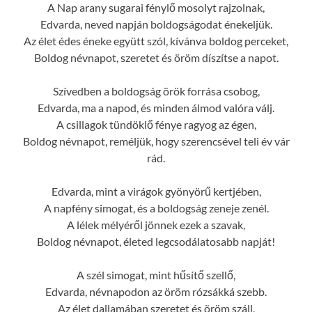
A Nap arany sugarai fénylő mosolyt rajzolnak,
Edvarda, neved napján boldogságodat énekeljük.
Az élet édes éneke együtt szól, kívánva boldog perceket,
Boldog névnapot, szeretet és öröm díszítse a napot.
Szívedben a boldogság örök forrása csobog,
Edvarda, ma a napod, és minden álmod valóra válj.
A csillagok tündöklő fénye ragyog az égen,
Boldog névnapot, reméljük, hogy szerencsével teli év vár
rád.
Edvarda, mint a virágok gyönyörű kertjében,
A napfény simogat, és a boldogság zeneje zenél.
A lélek mélyéről jönnek ezek a szavak,
Boldog névnapot, életed legcsodálatosabb napját!
A szél simogat, mint hűsítő szellő,
Edvarda, névnapodon az öröm rózsákká szebb.
Az élet dallamában szeretet és öröm száll,