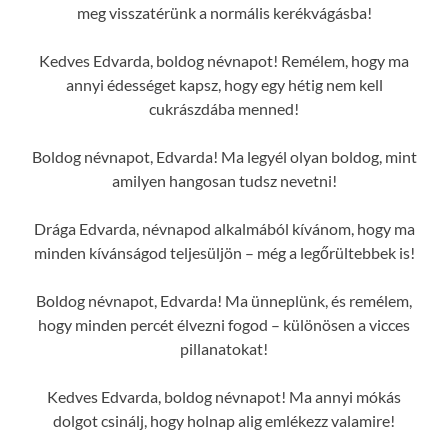
meg visszatérünk a normális kerékvágásba!
Kedves Edvarda, boldog névnapot! Remélem, hogy ma
annyi édességet kapsz, hogy egy hétig nem kell
cukrászdába menned!
Boldog névnapot, Edvarda! Ma legyél olyan boldog, mint
amilyen hangosan tudsz nevetni!
Drága Edvarda, névnapod alkalmából kívánom, hogy ma
minden kívánságod teljesüljön – még a legőrültebbek is!
Boldog névnapot, Edvarda! Ma ünneplünk, és remélem,
hogy minden percét élvezni fogod – különösen a vicces
pillanatokat!
Kedves Edvarda, boldog névnapot! Ma annyi mókás
dolgot csinálj, hogy holnap alig emlékezz valamire!