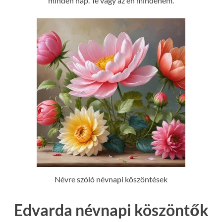
minden nap. Te vagy az én mindenem.
Névre szóló névnapi köszöntések
Edvarda névnapi köszöntők