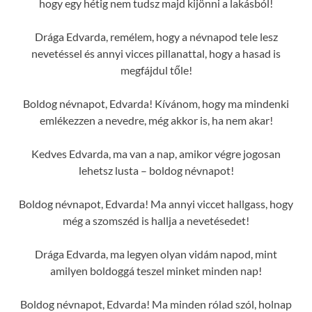
hogy egy hétig nem tudsz majd kijönni a lakásból!
Drága Edvarda, remélem, hogy a névnapod tele lesz
nevetéssel és annyi vicces pillanattal, hogy a hasad is
megfájdul tőle!
Boldog névnapot, Edvarda! Kívánom, hogy ma mindenki
emlékezzen a nevedre, még akkor is, ha nem akar!
Kedves Edvarda, ma van a nap, amikor végre jogosan
lehetsz lusta – boldog névnapot!
Boldog névnapot, Edvarda! Ma annyi viccet hallgass, hogy
még a szomszéd is hallja a nevetésedet!
Drága Edvarda, ma legyen olyan vidám napod, mint
amilyen boldoggá teszel minket minden nap!
Boldog névnapot, Edvarda! Ma minden rólad szól, holnap