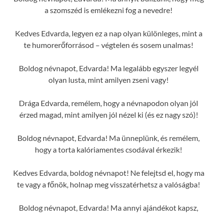
a szomszéd is emlékezni fog a nevedre!
Kedves Edvarda, legyen ez a nap olyan különleges, mint a
te humorerőforrásod – végtelen és sosem unalmas!
Boldog névnapot, Edvarda! Ma legalább egyszer legyél
olyan lusta, mint amilyen zseni vagy!
Drága Edvarda, remélem, hogy a névnapodon olyan jól
érzed magad, mint amilyen jól nézel ki (és ez nagy szó)!
Boldog névnapot, Edvarda! Ma ünneplünk, és remélem,
hogy a torta kalóriamentes csodával érkezik!
Kedves Edvarda, boldog névnapot! Ne felejtsd el, hogy ma
te vagy a főnök, holnap meg visszatérhetsz a valóságba!
Boldog névnapot, Edvarda! Ma annyi ajándékot kapsz,