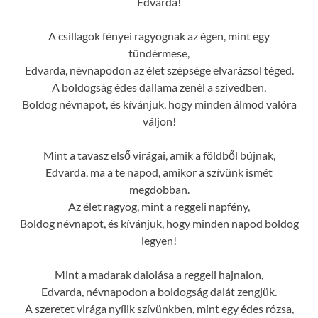
Edvarda!
A csillagok fényei ragyognak az égen, mint egy
tündérmese,
Edvarda, névnapodon az élet szépsége elvarázsol téged.
A boldogság édes dallama zenél a szívedben,
Boldog névnapot, és kívánjuk, hogy minden álmod valóra
váljon!
Mint a tavasz első virágai, amik a földből bújnak,
Edvarda, ma a te napod, amikor a szívünk ismét
megdobban.
Az élet ragyog, mint a reggeli napfény,
Boldog névnapot, és kívánjuk, hogy minden napod boldog
legyen!
Mint a madarak dalolása a reggeli hajnalon,
Edvarda, névnapodon a boldogság dalát zengjük.
A szeretet virága nyílik szívünkben, mint egy édes rózsa,