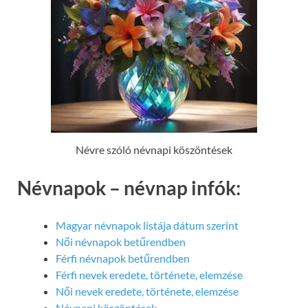
Névre szóló névnapi köszöntések
Névnapok – névnap infók:
Magyar névnapok listája dátum szerint
Női névnapok betűrendben
Férfi névnapok betűrendben
Férfi nevek eredete, története, elemzése
Női nevek eredete, története, elemzése
Névnapi köszöntések