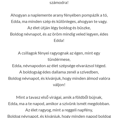
számodra!
Ahogyan a naplemente arany fényében pompázik a tó,
Edda, ma minden szép és különleges, ahogyan te vagy.
Az élet útján légy boldog és büszke,
Boldog névnapot, és az öröm mindig veled legyen, édes
Edda!
A csillagok fényei ragyognak az égen, mint egy
tündérmese,
Edda, névnapodon az élet szépsége elvarázsol téged.
A boldogság édes dallama zenél a szívedben,
Boldog névnapot, és kívánjuk, hogy minden álmod valóra
váljon!
Mint a tavasz első virágai, amik a földből bújnak,
Edda, ma a te napod, amikor a szívünk ismét megdobban.
Az élet ragyog, mint a reggeli napfény,
Boldog névnapot, és kívánjuk, hogy minden napod boldog