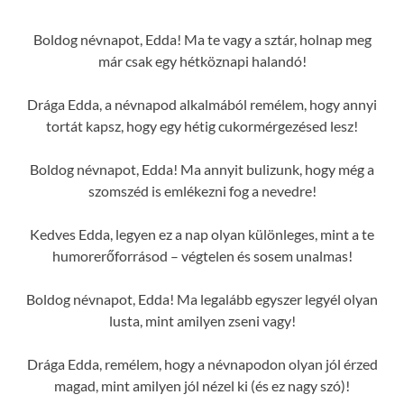
Boldog névnapot, Edda! Ma te vagy a sztár, holnap meg
már csak egy hétköznapi halandó!
Drága Edda, a névnapod alkalmából remélem, hogy annyi
tortát kapsz, hogy egy hétig cukormérgezésed lesz!
Boldog névnapot, Edda! Ma annyit bulizunk, hogy még a
szomszéd is emlékezni fog a nevedre!
Kedves Edda, legyen ez a nap olyan különleges, mint a te
humorerőforrásod – végtelen és sosem unalmas!
Boldog névnapot, Edda! Ma legalább egyszer legyél olyan
lusta, mint amilyen zseni vagy!
Drága Edda, remélem, hogy a névnapodon olyan jól érzed
magad, mint amilyen jól nézel ki (és ez nagy szó)!