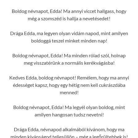
Boldog névnapot, Edda! Ma annyi viccet hallgass, hogy
még a szomszéd is hallja a nevetésedet!
Drága Edda, ma legyen olyan vidám napod, mint amilyen
boldoggá teszel minket minden nap!
Boldog névnapot, Edda! Ma minden rólad szól, holnap
meg visszatérünk a normális kerékvágásba!
Kedves Edda, boldog névnapot! Remélem, hogy ma annyi
édességet kapsz, hogy egy hétig nem kell cukrászdába
menned!
Boldog névnapot, Edda! Ma legyél olyan boldog, mint
amilyen hangosan tudsz nevetni!
Drága Edda, névnapod alkalmából kívánom, hogy ma
minden kívánságod teljesüljön – még a legőrültebbek is!