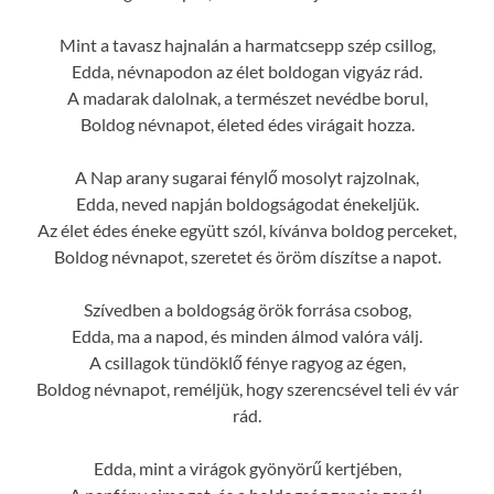
Mint a tavasz hajnalán a harmatcsepp szép csillog,
Edda, névnapodon az élet boldogan vigyáz rád.
A madarak dalolnak, a természet nevédbe borul,
Boldog névnapot, életed édes virágait hozza.
A Nap arany sugarai fénylő mosolyt rajzolnak,
Edda, neved napján boldogságodat énekeljük.
Az élet édes éneke együtt szól, kívánva boldog perceket,
Boldog névnapot, szeretet és öröm díszítse a napot.
Szívedben a boldogság örök forrása csobog,
Edda, ma a napod, és minden álmod valóra válj.
A csillagok tündöklő fénye ragyog az égen,
Boldog névnapot, reméljük, hogy szerencsével teli év vár
rád.
Edda, mint a virágok gyönyörű kertjében,