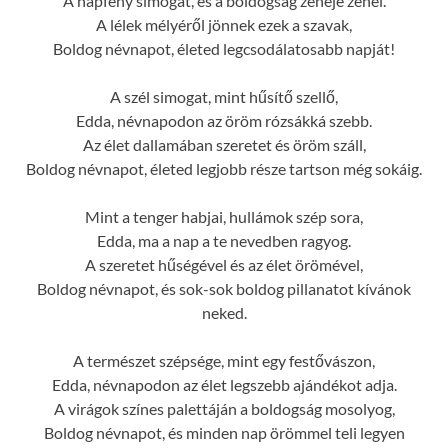
A napfény simogat, és a boldogság zeneje zenél.
A lélek mélyéről jönnek ezek a szavak,
Boldog névnapot, életed legcsodálatosabb napját!
A szél simogat, mint hűsítő szellő,
Edda, névnapodon az öröm rózsákká szebb.
Az élet dallamában szeretet és öröm száll,
Boldog névnapot, életed legjobb része tartson még sokáig.
Mint a tenger habjai, hullámok szép sora,
Edda, ma a nap a te nevedben ragyog.
A szeretet hűségével és az élet örömével,
Boldog névnapot, és sok-sok boldog pillanatot kívánok
neked.
A természet szépsége, mint egy festővászon,
Edda, névnapodon az élet legszebb ajándékot adja.
A virágok színes palettáján a boldogság mosolyog,
Boldog névnapot, és minden nap örömmel teli legyen