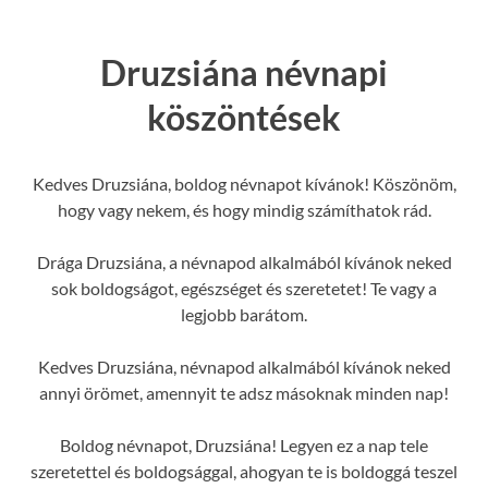
Druzsiána névnapi
köszöntések
Kedves Druzsiána, boldog névnapot kívánok! Köszönöm,
hogy vagy nekem, és hogy mindig számíthatok rád.
Drága Druzsiána, a névnapod alkalmából kívánok neked
sok boldogságot, egészséget és szeretetet! Te vagy a
legjobb barátom.
Kedves Druzsiána, névnapod alkalmából kívánok neked
annyi örömet, amennyit te adsz másoknak minden nap!
Boldog névnapot, Druzsiána! Legyen ez a nap tele
szeretettel és boldogsággal, ahogyan te is boldoggá teszel