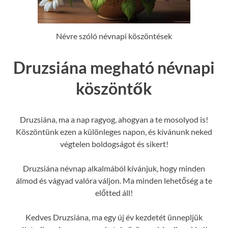
Névre szóló névnapi köszöntések
Druzsiána megható névnapi
köszöntők
Druzsiána, ma a nap ragyog, ahogyan a te mosolyod is!
Köszöntünk ezen a különleges napon, és kívánunk neked
végtelen boldogságot és sikert!
Druzsiána névnap alkalmából kívánjuk, hogy minden
álmod és vágyad valóra váljon. Ma minden lehetőség a te
előtted áll!
Kedves Druzsiána, ma egy új év kezdetét ünnepljük