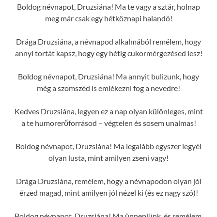
Boldog névnapot, Druzsiána! Ma te vagy a sztár, holnap
meg már csak egy hétköznapi halandó!
Drága Druzsiána, a névnapod alkalmából remélem, hogy
annyi tortát kapsz, hogy egy hétig cukormérgezésed lesz!
Boldog névnapot, Druzsiána! Ma annyit bulizunk, hogy
még a szomszéd is emlékezni fog a nevedre!
Kedves Druzsiána, legyen ez a nap olyan különleges, mint
a te humorerőforrásod – végtelen és sosem unalmas!
Boldog névnapot, Druzsiána! Ma legalább egyszer legyél
olyan lusta, mint amilyen zseni vagy!
Drága Druzsiána, remélem, hogy a névnapodon olyan jól
érzed magad, mint amilyen jól nézel ki (és ez nagy szó)!
Boldog névnapot, Druzsiána! Ma ünneplünk, és remélem,