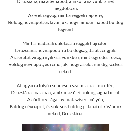
Druzsiána, ma a te napod, amikor a szívünk ismét
megdobban.
Az élet ragyog, mint a reggeli napfény,
Boldog névnapot, és kívánjuk, hogy minden napod boldog
legyen!
Mint a madarak dalolása a reggeli hajnalon,
Druzsiána, névnapodon a boldogság dalát zengjük.
A szeretet virága nyílik szívünkben, mint egy édes rózsa,
Boldog névnapot, és reméljük, hogy az élet mindig kedvez
neked!
Ahogyan a folyó csendesen szalad a part mentén,
Druzsiána, ma a nap, amikor az élet boldogságba borul.
Az öröm virágai nyílnak szíved mélyén,
Boldog névnapot, és sok-sok boldog pillanatot kívánunk
neked, Druzsiána!