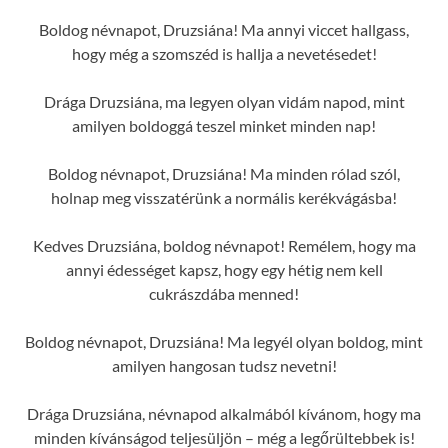
Boldog névnapot, Druzsiána! Ma annyi viccet hallgass,
hogy még a szomszéd is hallja a nevetésedet!
Drága Druzsiána, ma legyen olyan vidám napod, mint
amilyen boldoggá teszel minket minden nap!
Boldog névnapot, Druzsiána! Ma minden rólad szól,
holnap meg visszatérünk a normális kerékvágásba!
Kedves Druzsiána, boldog névnapot! Remélem, hogy ma
annyi édességet kapsz, hogy egy hétig nem kell
cukrászdába menned!
Boldog névnapot, Druzsiána! Ma legyél olyan boldog, mint
amilyen hangosan tudsz nevetni!
Drága Druzsiána, névnapod alkalmából kívánom, hogy ma
minden kívánságod teljesüljön – még a legőrültebbek is!