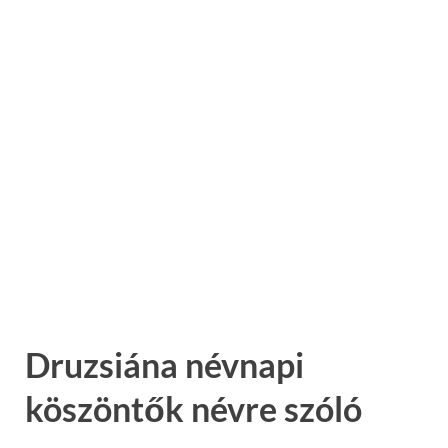
Druzsiána névnapi
köszöntők névre szóló