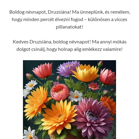
Boldog névnapot, Druzsiána! Ma ünneplünk, és remélem,
hogy minden percét élvezni fogod – különösen a vicces
pillanatokat!
Kedves Druzsiána, boldog névnapot! Ma annyi mókás
dolgot csinálj, hogy holnap alig emlékezz valamire!