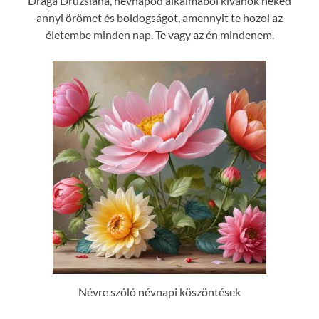
Drága Druzsiána, névnapod alkalmából kívánok neked
annyi örömet és boldogságot, amennyit te hozol az
életembe minden nap. Te vagy az én mindenem.
Névre szóló névnapi köszöntések