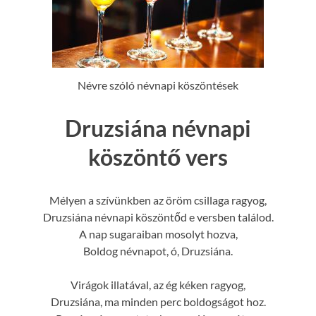
Névre szóló névnapi köszöntések
Druzsiána névnapi
köszöntő vers
Mélyen a szívünkben az öröm csillaga ragyog,
Druzsiána névnapi köszöntőd e versben találod.
A nap sugaraiban mosolyt hozva,
Boldog névnapot, ó, Druzsiána.
Virágok illatával, az ég kéken ragyog,
Druzsiána, ma minden perc boldogságot hoz.