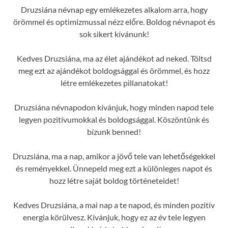
Druzsiána névnap egy emlékezetes alkalom arra, hogy
örömmel és optimizmussal nézz előre. Boldog névnapot és
sok sikert kívánunk!
Kedves Druzsiána, ma az élet ajándékot ad neked. Töltsd
meg ezt az ajándékot boldogsággal és örömmel, és hozz
létre emlékezetes pillanatokat!
Druzsiána névnapodon kívánjuk, hogy minden napod tele
legyen pozitívumokkal és boldogsággal. Köszöntünk és
bízunk benned!
Druzsiána, ma a nap, amikor a jövő tele van lehetőségekkel
és reményekkel. Ünnepeld meg ezt a különleges napot és
hozz létre saját boldog történeteidet!
Kedves Druzsiána, a mai nap a te napod, és minden pozitív
energia körülvesz. Kívánjuk, hogy ez az év tele legyen