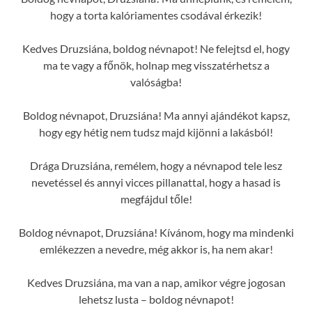
hogy a torta kalóriamentes csodával érkezik!
Kedves Druzsiána, boldog névnapot! Ne felejtsd el, hogy
ma te vagy a főnök, holnap meg visszatérhetsz a
valóságba!
Boldog névnapot, Druzsiána! Ma annyi ajándékot kapsz,
hogy egy hétig nem tudsz majd kijönni a lakásból!
Drága Druzsiána, remélem, hogy a névnapod tele lesz
nevetéssel és annyi vicces pillanattal, hogy a hasad is
megfájdul tőle!
Boldog névnapot, Druzsiána! Kívánom, hogy ma mindenki
emlékezzen a nevedre, még akkor is, ha nem akar!
Kedves Druzsiána, ma van a nap, amikor végre jogosan
lehetsz lusta – boldog névnapot!