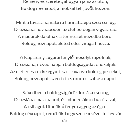
Remény és szeretet, ahogyan jársz az úton,
Boldog névnapot, álmokkal teli jövőt hozzon.
Mint a tavasz hajnalán a harmatcsepp szép csillog,
Druzsiána, névnapodon az élet boldogan vigyáz rád.
A madarak dalolnak, a természet nevédbe borul,
Boldog névnapot, életed édes virágait hozza.
A Nap arany sugarai fénylő mosolyt rajzolnak,
Druzsiána, neved napján boldogságodat énekeljük.
Az élet édes éneke együtt szól, kívánva boldog perceket,
Boldog névnapot, szeretet és öröm díszítse a napot.
Szívedben a boldogság örök forrása csobog,
Druzsiána, ma a napod, és minden álmod valóra válj.
A csillagok tündöklő fénye ragyog az égen,
Boldog névnapot, reméljük, hogy szerencsével teli év vár
rád.