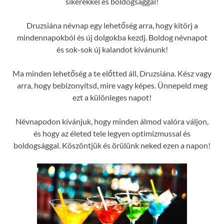
sikerekkel és boldogsággal!
Druzsiána névnap egy lehetőség arra, hogy kitörj a
mindennapokból és új dolgokba kezdj. Boldog névnapot
és sok-sok új kalandot kívánunk!
Ma minden lehetőség a te előtted áll, Druzsiána. Kész vagy
arra, hogy bebizonyítsd, mire vagy képes. Ünnepeld meg
ezt a különleges napot!
Névnapodon kívánjuk, hogy minden álmod valóra váljon,
és hogy az életed tele legyen optimizmussal és
boldogsággal. Köszöntjük és örülünk neked ezen a napon!