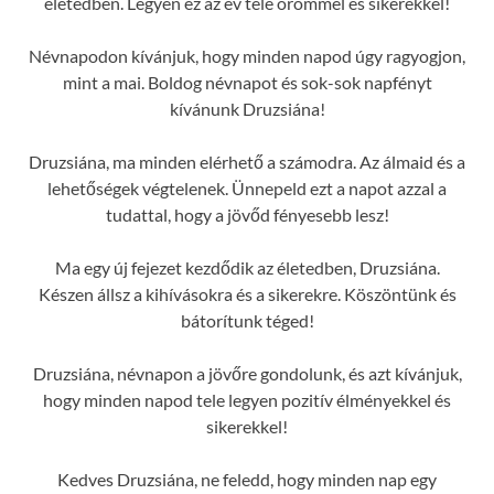
életedben. Legyen ez az év tele örömmel és sikerekkel!
Névnapodon kívánjuk, hogy minden napod úgy ragyogjon,
mint a mai. Boldog névnapot és sok-sok napfényt
kívánunk Druzsiána!
Druzsiána, ma minden elérhető a számodra. Az álmaid és a
lehetőségek végtelenek. Ünnepeld ezt a napot azzal a
tudattal, hogy a jövőd fényesebb lesz!
Ma egy új fejezet kezdődik az életedben, Druzsiána.
Készen állsz a kihívásokra és a sikerekre. Köszöntünk és
bátorítunk téged!
Druzsiána, névnapon a jövőre gondolunk, és azt kívánjuk,
hogy minden napod tele legyen pozitív élményekkel és
sikerekkel!
Kedves Druzsiána, ne feledd, hogy minden nap egy