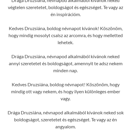
Drága Druzsiána, névnapod alkalmából kívánok neked
végtelen szeretetet, boldogságot és egészséget. Te vagy az
én inspirációm.
Kedves Druzsiána, boldog névnapot kívánok! Köszönöm,
hogy mindig mosolyt csalsz az arcomra, és hogy melletted
lehetek.
Drága Druzsiána, névnapod alkalmából kívánok neked
annyi szeretetet és boldogságot, amennyit te adsz nekem
minden nap.
Kedves Druzsiána, boldog névnapot! Köszönöm, hogy
mindig ott vagy nekem, és hogy ilyen különleges ember
vagy.
Drága Druzsiána, névnapod alkalmából kívánok neked sok
boldogságot, szeretetet és egészséget. Te vagy az én
angyalom.