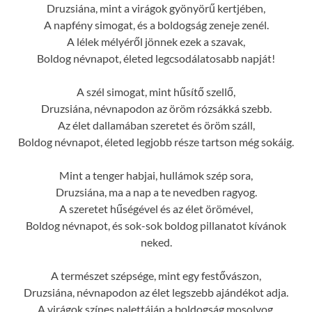
Druzsiána, mint a virágok gyönyörű kertjében,
A napfény simogat, és a boldogság zeneje zenél.
A lélek mélyéről jönnek ezek a szavak,
Boldog névnapot, életed legcsodálatosabb napját!
A szél simogat, mint hűsítő szellő,
Druzsiána, névnapodon az öröm rózsákká szebb.
Az élet dallamában szeretet és öröm száll,
Boldog névnapot, életed legjobb része tartson még sokáig.
Mint a tenger habjai, hullámok szép sora,
Druzsiána, ma a nap a te nevedben ragyog.
A szeretet hűségével és az élet örömével,
Boldog névnapot, és sok-sok boldog pillanatot kívánok
neked.
A természet szépsége, mint egy festővászon,
Druzsiána, névnapodon az élet legszebb ajándékot adja.
A virágok színes palettáján a boldogság mosolyog,