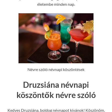
életembe minden nap.
Névre szóló névnapi köszöntések
Druzsiána névnapi
köszöntők névre szóló
Kedves Druzsiána, boldog névnapot kívánok! Köszönöm,