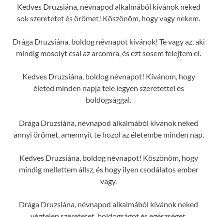
Kedves Druzsiána, névnapod alkalmából kívánok neked
sok szeretetet és örömet! Köszönöm, hogy vagy nekem.
Drága Druzsiána, boldog névnapot kívánok! Te vagy az, aki
mindig mosolyt csal az arcomra, és ezt sosem felejtem el.
Kedves Druzsiána, boldog névnapot! Kívánom, hogy
életed minden napja tele legyen szeretettel és
boldogsággal.
Drága Druzsiána, névnapod alkalmából kívánok neked
annyi örömet, amennyit te hozol az életembe minden nap.
Kedves Druzsiána, boldog névnapot! Köszönöm, hogy
mindig mellettem állsz, és hogy ilyen csodálatos ember
vagy.
Drága Druzsiána, névnapod alkalmából kívánok neked
végtelen szeretetet, boldogságot és egészséget.