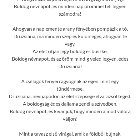
Boldog névnapot, és minden nap örömmel teli legyen
számodra!
Ahogyan a naplemente arany fényében pompázik a tó,
Druzsiána, ma minden szép és különleges, ahogyan te
vagy.
Az élet útján légy boldog és büszke,
Boldog névnapot, és az öröm mindig veled legyen, édes
Druzsiána!
A csillagok fényei ragyognak az égen, mint egy
tündérmese,
Druzsiána, névnapodon az élet szépsége elvarázsol téged.
A boldogság édes dallama zenél a szívedben,
Boldog névnapot, és kívánjuk, hogy minden álmod valóra
váljon!
Mint a tavasz első virágai, amik a földből bújnak,