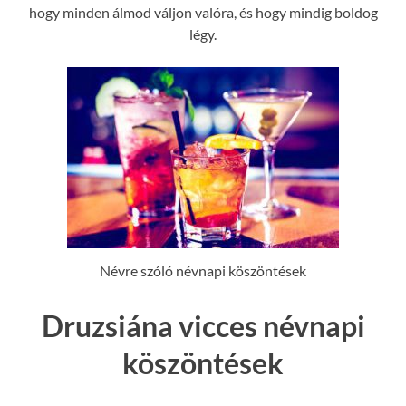
hogy minden álmod váljon valóra, és hogy mindig boldog
légy.
Névre szóló névnapi köszöntések
Druzsiána vicces névnapi
köszöntések