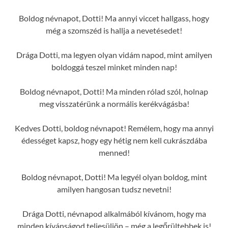
Boldog névnapot, Dotti! Ma annyi viccet hallgass, hogy
még a szomszéd is hallja a nevetésedet!
Drága Dotti, ma legyen olyan vidám napod, mint amilyen
boldoggá teszel minket minden nap!
Boldog névnapot, Dotti! Ma minden rólad szól, holnap
meg visszatérünk a normális kerékvágásba!
Kedves Dotti, boldog névnapot! Remélem, hogy ma annyi
édességet kapsz, hogy egy hétig nem kell cukrászdába
menned!
Boldog névnapot, Dotti! Ma legyél olyan boldog, mint
amilyen hangosan tudsz nevetni!
Drága Dotti, névnapod alkalmából kívánom, hogy ma
minden kívánságod teljesüljön – még a legőrültebbek is!