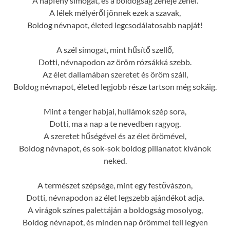
A napfény simogat, és a boldogság zeneje zenél.
A lélek mélyéről jönnek ezek a szavak,
Boldog névnapot, életed legcsodálatosabb napját!
A szél simogat, mint hűsítő szellő,
Dotti, névnapodon az öröm rózsákká szebb.
Az élet dallamában szeretet és öröm száll,
Boldog névnapot, életed legjobb része tartson még sokáig.
Mint a tenger habjai, hullámok szép sora,
Dotti, ma a nap a te nevedben ragyog.
A szeretet hűségével és az élet örömével,
Boldog névnapot, és sok-sok boldog pillanatot kívánok
neked.
A természet szépsége, mint egy festővászon,
Dotti, névnapodon az élet legszebb ajándékot adja.
A virágok színes palettáján a boldogság mosolyog,
Boldog névnapot, és minden nap örömmel teli legyen