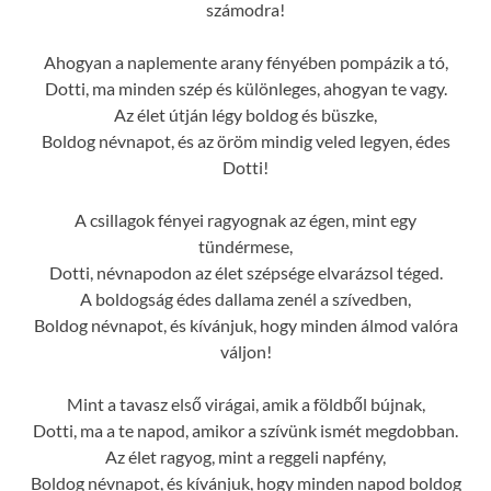
számodra!
Ahogyan a naplemente arany fényében pompázik a tó,
Dotti, ma minden szép és különleges, ahogyan te vagy.
Az élet útján légy boldog és büszke,
Boldog névnapot, és az öröm mindig veled legyen, édes
Dotti!
A csillagok fényei ragyognak az égen, mint egy
tündérmese,
Dotti, névnapodon az élet szépsége elvarázsol téged.
A boldogság édes dallama zenél a szívedben,
Boldog névnapot, és kívánjuk, hogy minden álmod valóra
váljon!
Mint a tavasz első virágai, amik a földből bújnak,
Dotti, ma a te napod, amikor a szívünk ismét megdobban.
Az élet ragyog, mint a reggeli napfény,
Boldog névnapot, és kívánjuk, hogy minden napod boldog