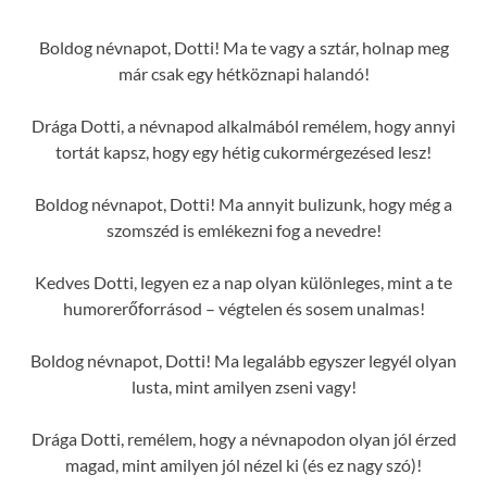
Boldog névnapot, Dotti! Ma te vagy a sztár, holnap meg
már csak egy hétköznapi halandó!
Drága Dotti, a névnapod alkalmából remélem, hogy annyi
tortát kapsz, hogy egy hétig cukormérgezésed lesz!
Boldog névnapot, Dotti! Ma annyit bulizunk, hogy még a
szomszéd is emlékezni fog a nevedre!
Kedves Dotti, legyen ez a nap olyan különleges, mint a te
humorerőforrásod – végtelen és sosem unalmas!
Boldog névnapot, Dotti! Ma legalább egyszer legyél olyan
lusta, mint amilyen zseni vagy!
Drága Dotti, remélem, hogy a névnapodon olyan jól érzed
magad, mint amilyen jól nézel ki (és ez nagy szó)!