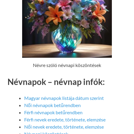
Névre szóló névnapi köszöntések
Névnapok – névnap infók:
Magyar névnapok listája dátum szerint
Női névnapok betűrendben
Férfi névnapok betűrendben
Férfi nevek eredete, története, elemzése
Női nevek eredete, története, elemzése
Névnapi köszöntések