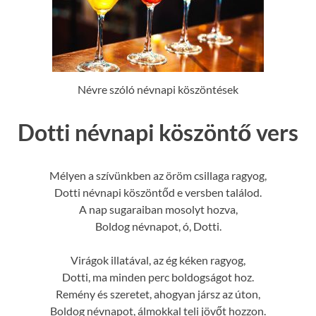
Névre szóló névnapi köszöntések
Dotti névnapi köszöntő vers
Mélyen a szívünkben az öröm csillaga ragyog,
Dotti névnapi köszöntőd e versben találod.
A nap sugaraiban mosolyt hozva,
Boldog névnapot, ó, Dotti.
Virágok illatával, az ég kéken ragyog,
Dotti, ma minden perc boldogságot hoz.
Remény és szeretet, ahogyan jársz az úton,
Boldog névnapot, álmokkal teli jövőt hozzon.