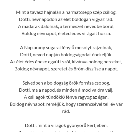
Mint a tavasz hajnalán a harmatcsepp szép csillog,
Dotti, névnapodon az élet boldogan vigyáz rád.
A madarak dalolnak, a természet nevédbe borul,
Boldog névnapot, életed édes virágait hozza.
A Nap arany sugarai fénylő mosolyt rajzolnak,
Dotti, neved napján boldogságodat énekeljük.
Az élet édes éneke együtt szól, kívánva boldog perceket,
Boldog névnapot, szeretet és öröm díszítse a napot.
Szívedben a boldogság örök forrása csobog,
Dotti, ma a napod, és minden álmod valóra válj.
A csillagok tündöklő fénye ragyog az égen,
Boldog névnapot, reméljük, hogy szerencsével teli év vár
rád.
Dotti, mint a virágok gyönyörű kertjében,