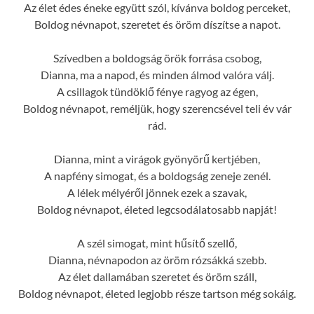
Az élet édes éneke együtt szól, kívánva boldog perceket,
Boldog névnapot, szeretet és öröm díszítse a napot.
Szívedben a boldogság örök forrása csobog,
Dianna, ma a napod, és minden álmod valóra válj.
A csillagok tündöklő fénye ragyog az égen,
Boldog névnapot, reméljük, hogy szerencsével teli év vár
rád.
Dianna, mint a virágok gyönyörű kertjében,
A napfény simogat, és a boldogság zeneje zenél.
A lélek mélyéről jönnek ezek a szavak,
Boldog névnapot, életed legcsodálatosabb napját!
A szél simogat, mint hűsítő szellő,
Dianna, névnapodon az öröm rózsákká szebb.
Az élet dallamában szeretet és öröm száll,
Boldog névnapot, életed legjobb része tartson még sokáig.