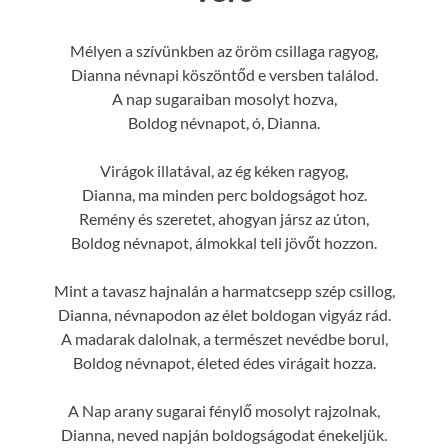
Mélyen a szívünkben az öröm csillaga ragyog,
Dianna névnapi köszöntőd e versben találod.
A nap sugaraiban mosolyt hozva,
Boldog névnapot, ó, Dianna.
Virágok illatával, az ég kéken ragyog,
Dianna, ma minden perc boldogságot hoz.
Remény és szeretet, ahogyan jársz az úton,
Boldog névnapot, álmokkal teli jövőt hozzon.
Mint a tavasz hajnalán a harmatcsepp szép csillog,
Dianna, névnapodon az élet boldogan vigyáz rád.
A madarak dalolnak, a természet nevédbe borul,
Boldog névnapot, életed édes virágait hozza.
A Nap arany sugarai fénylő mosolyt rajzolnak,
Dianna, neved napján boldogságodat énekeljük.