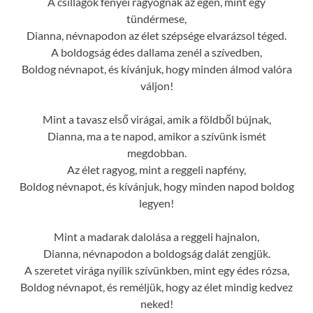
A csillagok fényei ragyognak az égen, mint egy
tündérmese,
Dianna, névnapodon az élet szépsége elvarázsol téged.
A boldogság édes dallama zenél a szívedben,
Boldog névnapot, és kívánjuk, hogy minden álmod valóra
váljon!
Mint a tavasz első virágai, amik a földből bújnak,
Dianna, ma a te napod, amikor a szívünk ismét
megdobban.
Az élet ragyog, mint a reggeli napfény,
Boldog névnapot, és kívánjuk, hogy minden napod boldog
legyen!
Mint a madarak dalolása a reggeli hajnalon,
Dianna, névnapodon a boldogság dalát zengjük.
A szeretet virága nyílik szívünkben, mint egy édes rózsa,
Boldog névnapot, és reméljük, hogy az élet mindig kedvez
neked!