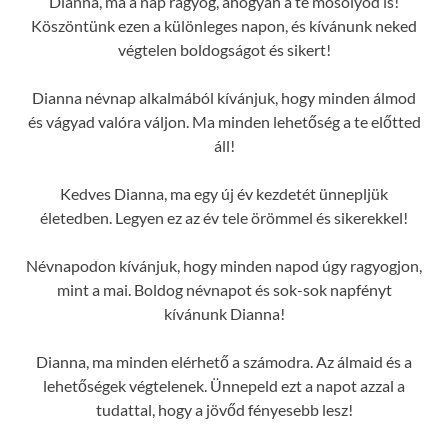
Dianna, ma a nap ragyog, ahogyan a te mosolyod is!
Köszöntünk ezen a különleges napon, és kívánunk neked
végtelen boldogságot és sikert!
Dianna névnap alkalmából kívánjuk, hogy minden álmod
és vágyad valóra váljon. Ma minden lehetőség a te előtted
áll!
Kedves Dianna, ma egy új év kezdetét ünnepljük
életedben. Legyen ez az év tele örömmel és sikerekkel!
Névnapodon kívánjuk, hogy minden napod úgy ragyogjon,
mint a mai. Boldog névnapot és sok-sok napfényt
kívánunk Dianna!
Dianna, ma minden elérhető a számodra. Az álmaid és a
lehetőségek végtelenek. Ünnepeld ezt a napot azzal a
tudattal, hogy a jövőd fényesebb lesz!