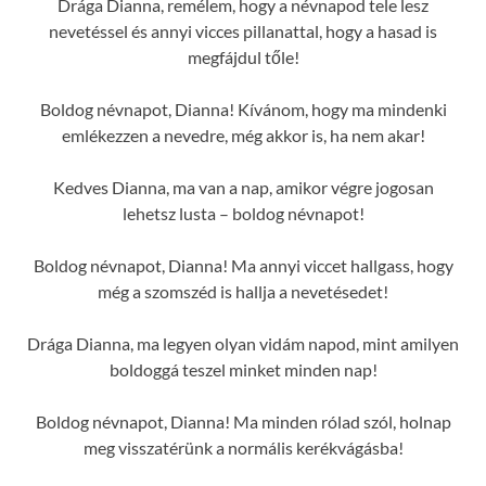
Drága Dianna, remélem, hogy a névnapod tele lesz
nevetéssel és annyi vicces pillanattal, hogy a hasad is
megfájdul tőle!
Boldog névnapot, Dianna! Kívánom, hogy ma mindenki
emlékezzen a nevedre, még akkor is, ha nem akar!
Kedves Dianna, ma van a nap, amikor végre jogosan
lehetsz lusta – boldog névnapot!
Boldog névnapot, Dianna! Ma annyi viccet hallgass, hogy
még a szomszéd is hallja a nevetésedet!
Drága Dianna, ma legyen olyan vidám napod, mint amilyen
boldoggá teszel minket minden nap!
Boldog névnapot, Dianna! Ma minden rólad szól, holnap
meg visszatérünk a normális kerékvágásba!