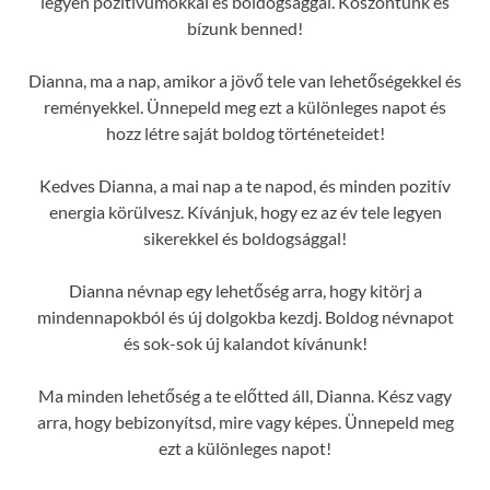
legyen pozitívumokkal és boldogsággal. Köszöntünk és
bízunk benned!
Dianna, ma a nap, amikor a jövő tele van lehetőségekkel és
reményekkel. Ünnepeld meg ezt a különleges napot és
hozz létre saját boldog történeteidet!
Kedves Dianna, a mai nap a te napod, és minden pozitív
energia körülvesz. Kívánjuk, hogy ez az év tele legyen
sikerekkel és boldogsággal!
Dianna névnap egy lehetőség arra, hogy kitörj a
mindennapokból és új dolgokba kezdj. Boldog névnapot
és sok-sok új kalandot kívánunk!
Ma minden lehetőség a te előtted áll, Dianna. Kész vagy
arra, hogy bebizonyítsd, mire vagy képes. Ünnepeld meg
ezt a különleges napot!