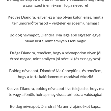
a szomszéd is emlékezni fog a nevedre!
Kedves Diandra, legyen ez a nap olyan különleges, mint a
te humorerőforrásod – végtelen és sosem unalmas!
Boldog névnapot, Diandra! Ma legalább egyszer legyél
olyan lusta, mint amilyen zseni vagy!
Drága Diandra, remélem, hogy a névnapodon olyan jól
érzed magad, mint amilyen jól nézel ki (és ez nagy szó)!
Boldog névnapot, Diandra! Ma ünneplünk, és remélem,
hogy a torta kalóriamentes csodával érkezik!
Kedves Diandra, boldog névnapot! Ne felejtsd el, hogy ma
te vagy a főnök, holnap meg visszatérhetsz a valóságba!
Boldog névnapot, Diandra! Ma annyi ajándékot kapsz,