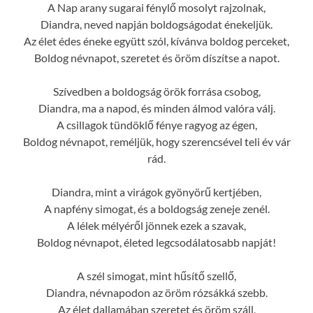
A Nap arany sugarai fénylő mosolyt rajzolnak,
Diandra, neved napján boldogságodat énekeljük.
Az élet édes éneke együtt szól, kívánva boldog perceket,
Boldog névnapot, szeretet és öröm díszítse a napot.
Szívedben a boldogság örök forrása csobog,
Diandra, ma a napod, és minden álmod valóra válj.
A csillagok tündöklő fénye ragyog az égen,
Boldog névnapot, reméljük, hogy szerencsével teli év vár
rád.
Diandra, mint a virágok gyönyörű kertjében,
A napfény simogat, és a boldogság zeneje zenél.
A lélek mélyéről jönnek ezek a szavak,
Boldog névnapot, életed legcsodálatosabb napját!
A szél simogat, mint hűsítő szellő,
Diandra, névnapodon az öröm rózsákká szebb.
Az élet dallamában szeretet és öröm száll,