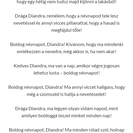
hogy egy hétig nem tudsz majd kijönni a lakásból!
Drága Diandra, remélem, hogy a névnapod tele lesz
nevetéssel és annyi vicces pillanattal, hogy a hasad is
megfájdul tőle!
Boldog névnapot, Diandra! Kívánom, hogy ma mindenki
emlékezzen a nevedre, még akkor is, ha nem akar!
Kedves Diandra, ma van a nap, amikor végre jogosan
lehetsz lusta – boldog névnapot!
Boldog névnapot, Diandra! Ma annyi viccet hallgass, hogy
még a szomszéd is hallja a nevetésedet!
Drága Diandra, ma legyen olyan vidám napod, mint
amilyen boldoggá teszel minket minden nap!
Boldog névnapot, Diandra! Ma minden rólad szól, holnap