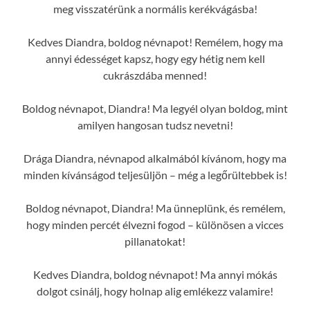
meg visszatérünk a normális kerékvágásba!
Kedves Diandra, boldog névnapot! Remélem, hogy ma
annyi édességet kapsz, hogy egy hétig nem kell
cukrászdába menned!
Boldog névnapot, Diandra! Ma legyél olyan boldog, mint
amilyen hangosan tudsz nevetni!
Drága Diandra, névnapod alkalmából kívánom, hogy ma
minden kívánságod teljesüljön – még a legőrültebbek is!
Boldog névnapot, Diandra! Ma ünneplünk, és remélem,
hogy minden percét élvezni fogod – különösen a vicces
pillanatokat!
Kedves Diandra, boldog névnapot! Ma annyi mókás
dolgot csinálj, hogy holnap alig emlékezz valamire!