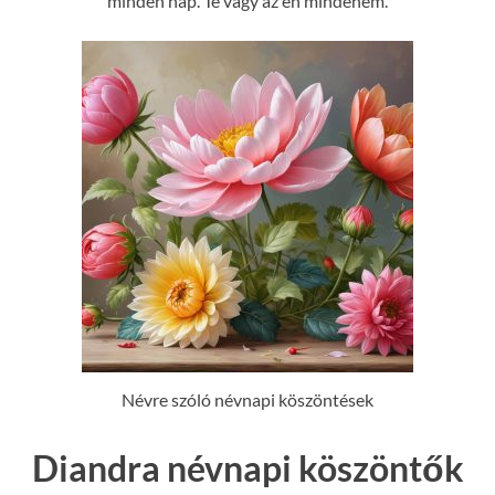
minden nap. Te vagy az én mindenem.
Névre szóló névnapi köszöntések
Diandra névnapi köszöntők