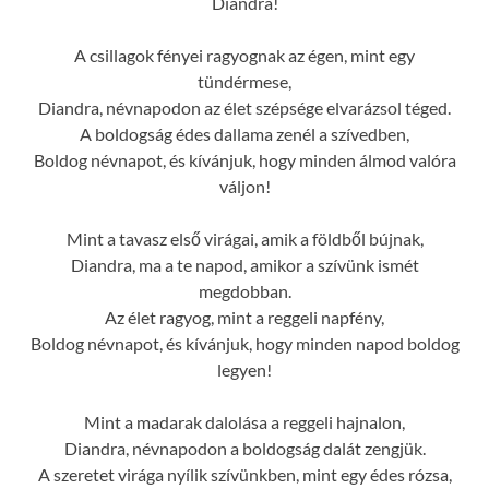
Diandra!
A csillagok fényei ragyognak az égen, mint egy
tündérmese,
Diandra, névnapodon az élet szépsége elvarázsol téged.
A boldogság édes dallama zenél a szívedben,
Boldog névnapot, és kívánjuk, hogy minden álmod valóra
váljon!
Mint a tavasz első virágai, amik a földből bújnak,
Diandra, ma a te napod, amikor a szívünk ismét
megdobban.
Az élet ragyog, mint a reggeli napfény,
Boldog névnapot, és kívánjuk, hogy minden napod boldog
legyen!
Mint a madarak dalolása a reggeli hajnalon,
Diandra, névnapodon a boldogság dalát zengjük.
A szeretet virága nyílik szívünkben, mint egy édes rózsa,