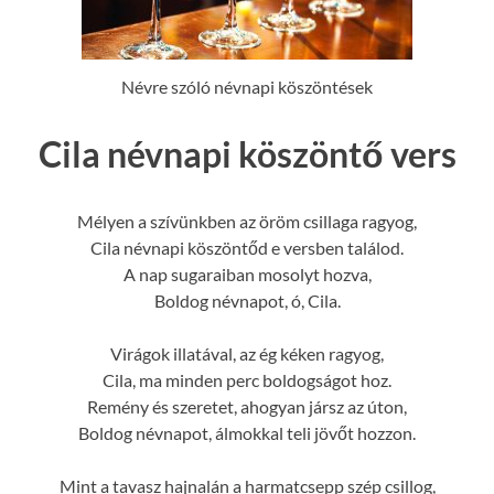
Névre szóló névnapi köszöntések
Cila névnapi köszöntő vers
Mélyen a szívünkben az öröm csillaga ragyog,
Cila névnapi köszöntőd e versben találod.
A nap sugaraiban mosolyt hozva,
Boldog névnapot, ó, Cila.
Virágok illatával, az ég kéken ragyog,
Cila, ma minden perc boldogságot hoz.
Remény és szeretet, ahogyan jársz az úton,
Boldog névnapot, álmokkal teli jövőt hozzon.
Mint a tavasz hajnalán a harmatcsepp szép csillog,