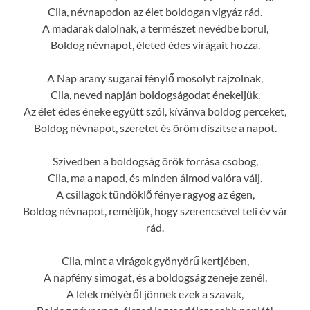
Cila, névnapodon az élet boldogan vigyáz rád.
A madarak dalolnak, a természet nevédbe borul,
Boldog névnapot, életed édes virágait hozza.
A Nap arany sugarai fénylő mosolyt rajzolnak,
Cila, neved napján boldogságodat énekeljük.
Az élet édes éneke együtt szól, kívánva boldog perceket,
Boldog névnapot, szeretet és öröm díszítse a napot.
Szívedben a boldogság örök forrása csobog,
Cila, ma a napod, és minden álmod valóra válj.
A csillagok tündöklő fénye ragyog az égen,
Boldog névnapot, reméljük, hogy szerencsével teli év vár
rád.
Cila, mint a virágok gyönyörű kertjében,
A napfény simogat, és a boldogság zeneje zenél.
A lélek mélyéről jönnek ezek a szavak,