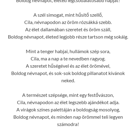
Boldog névnapot, életed legcsodálatosabb napját!
A szél simogat, mint hűsítő szellő,
Cila, névnapodon az öröm rózsákká szebb.
Az élet dallamában szeretet és öröm száll,
Boldog névnapot, életed legjobb része tartson még sokáig.
Mint a tenger habjai, hullámok szép sora,
Cila, ma a nap a te nevedben ragyog.
A szeretet hűségével és az élet örömével,
Boldog névnapot, és sok-sok boldog pillanatot kívánok
neked.
A természet szépsége, mint egy festővászon,
Cila, névnapodon az élet legszebb ajándékot adja.
A virágok színes palettáján a boldogság mosolyog,
Boldog névnapot, és minden nap örömmel teli legyen
számodra!