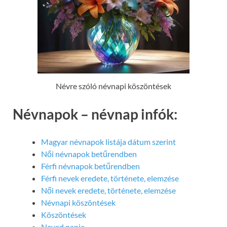
Névre szóló névnapi köszöntések
Névnapok – névnap infók:
Magyar névnapok listája dátum szerint
Női névnapok betűrendben
Férfi névnapok betűrendben
Férfi nevek eredete, története, elemzése
Női nevek eredete, története, elemzése
Névnapi köszöntések
Köszöntések
Neved napja