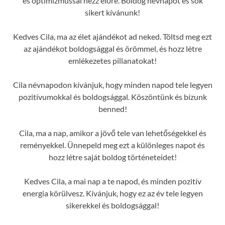
és optimizmussal nézz előre. Boldog névnapot és sok
sikert kívánunk!
Kedves Cila, ma az élet ajándékot ad neked. Töltsd meg ezt
az ajándékot boldogsággal és örömmel, és hozz létre
emlékezetes pillanatokat!
Cila névnapodon kívánjuk, hogy minden napod tele legyen
pozitívumokkal és boldogsággal. Köszöntünk és bízunk
benned!
Cila, ma a nap, amikor a jövő tele van lehetőségekkel és
reményekkel. Ünnepeld meg ezt a különleges napot és
hozz létre saját boldog történeteidet!
Kedves Cila, a mai nap a te napod, és minden pozitív
energia körülvesz. Kívánjuk, hogy ez az év tele legyen
sikerekkel és boldogsággal!