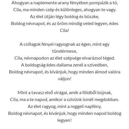
Ahogyan a naplemente arany fényében pompázik a tó,
Cila, ma minden szép és különleges, ahogyan te vagy.
Az élet útján légy boldog és büszke,
Boldog névnapot, és az öröm mindig veled legyen, édes
Cila!
A csillagok fényei ragyognak az égen, mint egy
tündérmese,
Cila, névnapodon az élet szépsége elvarázsol téged.
A boldogság édes dallama zenél a szívedben,
Boldog névnapot, és kívánjuk, hogy minden álmod valóra
váljon!
Mint a tavasz első virágai, amik a földből bújnak,
Cila, ma a te napod, amikor a szívünk ismét megdobban.
Az élet ragyog, mint a reggeli napfény,
Boldog névnapot, és kívánjuk, hogy minden napod boldog
legyen!