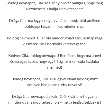
Boldog névnapot, Cila! Ma annyi viccet hallgass, hogy még
a szomszéd is hallja a nevetésedet!
Drága Cila, ma legyen olyan vidám napod, mint amilyen
boldoggá teszel minket minden nap!
Boldog névnapot, Cila! Ma minden rólad szól, holnap meg
visszatérünk a normális kerékvágásba!
Kedves Cila, boldog névnapot! Remélem, hogy ma annyi
édességet kapsz, hogy egy hétig nem kell cukrászdába
menned!
Boldog névnapot, Cila! Ma legyél olyan boldog, mint
amilyen hangosan tudsz nevetni!
Drága Cila, névnapod alkalmából kívánom, hogy ma
minden kívánságod teljesüljön – még a legőrültebbek is!