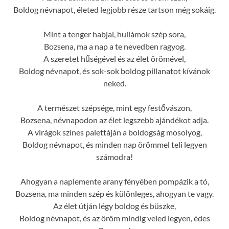
Boldog névnapot, életed legjobb része tartson még sokáig.
Mint a tenger habjai, hullámok szép sora,
Bozsena, ma a nap a te nevedben ragyog.
A szeretet hűségével és az élet örömével,
Boldog névnapot, és sok-sok boldog pillanatot kívánok
neked.
A természet szépsége, mint egy festővászon,
Bozsena, névnapodon az élet legszebb ajándékot adja.
A virágok színes palettáján a boldogság mosolyog,
Boldog névnapot, és minden nap örömmel teli legyen
számodra!
Ahogyan a naplemente arany fényében pompázik a tó,
Bozsena, ma minden szép és különleges, ahogyan te vagy.
Az élet útján légy boldog és büszke,
Boldog névnapot, és az öröm mindig veled legyen, édes