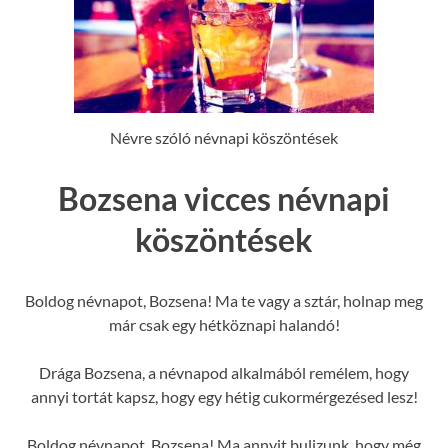
Névre szóló névnapi köszöntések
Bozsena vicces névnapi
köszöntések
Boldog névnapot, Bozsena! Ma te vagy a sztár, holnap meg
már csak egy hétköznapi halandó!
Drága Bozsena, a névnapod alkalmából remélem, hogy
annyi tortát kapsz, hogy egy hétig cukormérgezésed lesz!
Boldog névnapot, Bozsena! Ma annyit bulizunk, hogy még