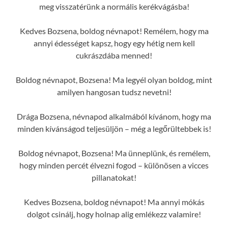
meg visszatérünk a normális kerékvágásba!
Kedves Bozsena, boldog névnapot! Remélem, hogy ma
annyi édességet kapsz, hogy egy hétig nem kell
cukrászdába menned!
Boldog névnapot, Bozsena! Ma legyél olyan boldog, mint
amilyen hangosan tudsz nevetni!
Drága Bozsena, névnapod alkalmából kívánom, hogy ma
minden kívánságod teljesüljön – még a legőrültebbek is!
Boldog névnapot, Bozsena! Ma ünneplünk, és remélem,
hogy minden percét élvezni fogod – különösen a vicces
pillanatokat!
Kedves Bozsena, boldog névnapot! Ma annyi mókás
dolgot csinálj, hogy holnap alig emlékezz valamire!