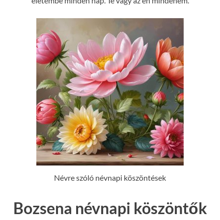
életembe minden nap. Te vagy az én mindenem.
Névre szóló névnapi köszöntések
Bozsena névnapi köszöntők