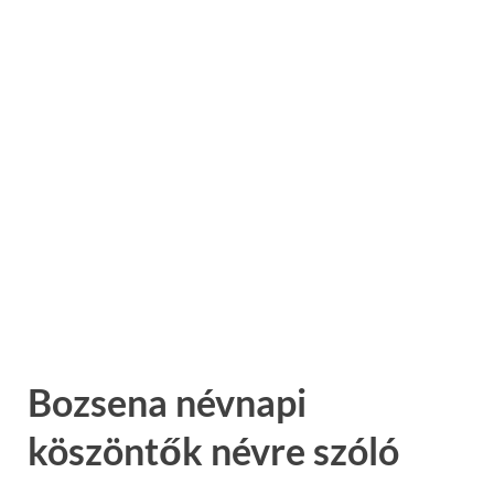
Bozsena névnapi
köszöntők névre szóló