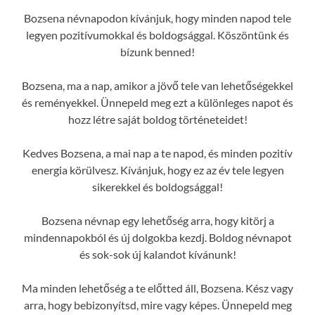
Bozsena névnapodon kívánjuk, hogy minden napod tele
legyen pozitívumokkal és boldogsággal. Köszöntünk és
bízunk benned!
Bozsena, ma a nap, amikor a jövő tele van lehetőségekkel
és reményekkel. Ünnepeld meg ezt a különleges napot és
hozz létre saját boldog történeteidet!
Kedves Bozsena, a mai nap a te napod, és minden pozitív
energia körülvesz. Kívánjuk, hogy ez az év tele legyen
sikerekkel és boldogsággal!
Bozsena névnap egy lehetőség arra, hogy kitörj a
mindennapokból és új dolgokba kezdj. Boldog névnapot
és sok-sok új kalandot kívánunk!
Ma minden lehetőség a te előtted áll, Bozsena. Kész vagy
arra, hogy bebizonyítsd, mire vagy képes. Ünnepeld meg