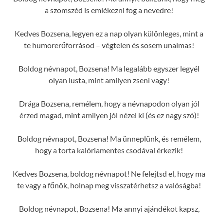
a szomszéd is emlékezni fog a nevedre!
Kedves Bozsena, legyen ez a nap olyan különleges, mint a
te humorerőforrásod – végtelen és sosem unalmas!
Boldog névnapot, Bozsena! Ma legalább egyszer legyél
olyan lusta, mint amilyen zseni vagy!
Drága Bozsena, remélem, hogy a névnapodon olyan jól
érzed magad, mint amilyen jól nézel ki (és ez nagy szó)!
Boldog névnapot, Bozsena! Ma ünneplünk, és remélem,
hogy a torta kalóriamentes csodával érkezik!
Kedves Bozsena, boldog névnapot! Ne felejtsd el, hogy ma
te vagy a főnök, holnap meg visszatérhetsz a valóságba!
Boldog névnapot, Bozsena! Ma annyi ajándékot kapsz,