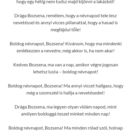
hogy egy hétig nem tudsz majd kijönni a lakásból!
Drága Bozsena, remélem, hogy a névnapod tele lesz
nevetéssel és annyi vicces pillanattal, hogy a hasad is
megfájdul tőle!
Boldog névnapot, Bozsena! Kívánom, hogy ma mindenki
emlékezzen a nevedre, még akkor is, ha nem akar!
Kedves Bozsena, ma van a nap, amikor végre jogosan
lehetsz lusta – boldog névnapot!
Boldog névnapot, Bozsena! Ma annyi viccet hallgass, hogy
még a szomszéd is hallja a nevetésedet!
Drága Bozsena, ma legyen olyan vidám napod, mint
amilyen boldoggá teszel minket minden nap!
Boldog névnapot, Bozsena! Ma minden rólad szól, holnap