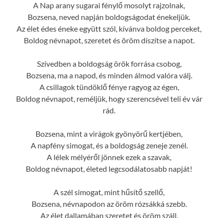
A Nap arany sugarai fénylő mosolyt rajzolnak,
Bozsena, neved napján boldogságodat énekeljük.
Az élet édes éneke együtt szól, kívánva boldog perceket,
Boldog névnapot, szeretet és öröm díszítse a napot.
Szívedben a boldogság örök forrása csobog,
Bozsena, ma a napod, és minden álmod valóra válj.
A csillagok tündöklő fénye ragyog az égen,
Boldog névnapot, reméljük, hogy szerencsével teli év vár
rád.
Bozsena, mint a virágok gyönyörű kertjében,
A napfény simogat, és a boldogság zeneje zenél.
A lélek mélyéről jönnek ezek a szavak,
Boldog névnapot, életed legcsodálatosabb napját!
A szél simogat, mint hűsítő szellő,
Bozsena, névnapodon az öröm rózsákká szebb.
Az élet dallamában szeretet és öröm száll,