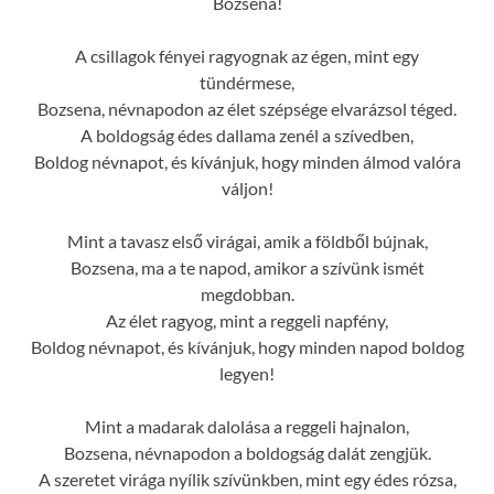
Bozsena!
A csillagok fényei ragyognak az égen, mint egy
tündérmese,
Bozsena, névnapodon az élet szépsége elvarázsol téged.
A boldogság édes dallama zenél a szívedben,
Boldog névnapot, és kívánjuk, hogy minden álmod valóra
váljon!
Mint a tavasz első virágai, amik a földből bújnak,
Bozsena, ma a te napod, amikor a szívünk ismét
megdobban.
Az élet ragyog, mint a reggeli napfény,
Boldog névnapot, és kívánjuk, hogy minden napod boldog
legyen!
Mint a madarak dalolása a reggeli hajnalon,
Bozsena, névnapodon a boldogság dalát zengjük.
A szeretet virága nyílik szívünkben, mint egy édes rózsa,