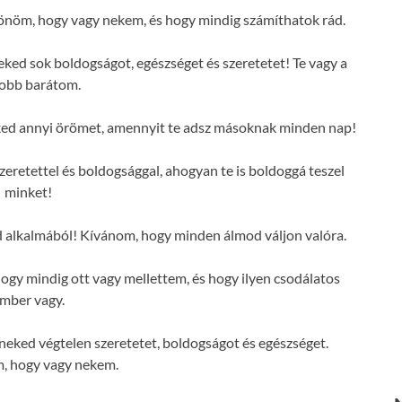
önöm, hogy vagy nekem, és hogy mindig számíthatok rád.
ked sok boldogságot, egészséget és szeretetet! Te vagy a
jobb barátom.
ked annyi örömet, amennyit te adsz másoknak minden nap!
zeretettel és boldogsággal, ahogyan te is boldoggá teszel
minket!
d alkalmából! Kívánom, hogy minden álmod váljon valóra.
gy mindig ott vagy mellettem, és hogy ilyen csodálatos
mber vagy.
eked végtelen szeretetet, boldogságot és egészséget.
, hogy vagy nekem.