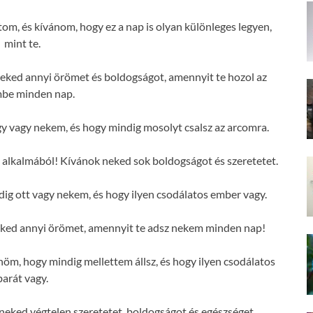
tom, és kívánom, hogy ez a nap is olyan különleges legyen,
mint te.
eked annyi örömet és boldogságot, amennyit te hozol az
mbe minden nap.
 vagy nekem, és hogy mindig mosolyt csalsz az arcomra.
 alkalmából! Kívánok neked sok boldogságot és szeretetet.
g ott vagy nekem, és hogy ilyen csodálatos ember vagy.
eked annyi örömet, amennyit te adsz nekem minden nap!
m, hogy mindig mellettem állsz, és hogy ilyen csodálatos
barát vagy.
eked végtelen szeretetet, boldogságot és egészséget.