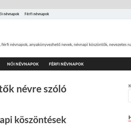
ői névnapok
Férfi névnapok
 férfi névnapok, anyakönyvezhető nevek, névnapi köszöntők, nevezetes na
NŐI NÉVNAPOK
FÉRFI NÉVNAPOK
tők névre szóló
K
napi köszöntések