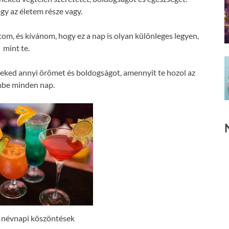
y az életem része vagy.
tom, és kívánom, hogy ez a nap is olyan különleges legyen,
mint te.
eked annyi örömet és boldogságot, amennyit te hozol az
mbe minden nap.
 névnapi köszöntések