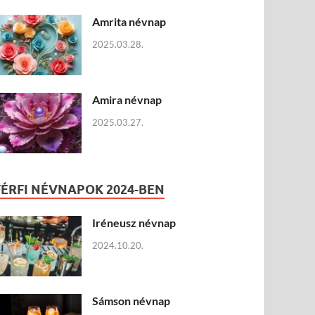
Amrita névnap
2025.03.28.
Amira névnap
2025.03.27.
FÉRFI NÉVNAPOK 2024-BEN
Iréneusz névnap
2024.10.20.
Sámson névnap