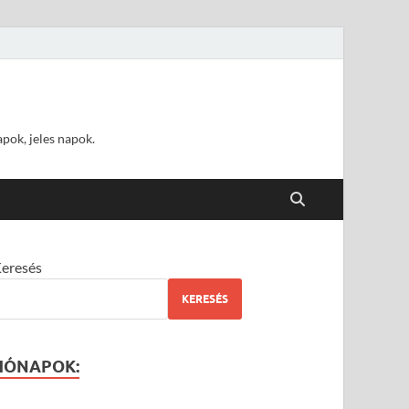
pok, jeles napok.
eresés
KERESÉS
HÓNAPOK: