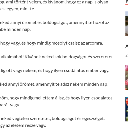
og, ami történt velem, és kívánom, hogy ez a nap is olyan
es legyen, mint te.
eked annyi örömet és boldogságot, amennyit te hozol az
mbe minden nap.
ogy vagy, és hogy mindig mosolyt csalsz az arcomra.
A
2
 alkalmából! Kívánok neked sok boldogságot és szeretetet.
g ott vagy nekem, és hogy ilyen csodálatos ember vagy.
eked annyi örömet, amennyit te adsz nekem minden nap!
m, hogy mindig mellettem állsz, és hogy ilyen csodálatos
barát vagy.
eked végtelen szeretetet, boldogságot és egészséget.
y az életem része vagy.