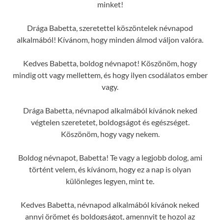
minket!
Drága Babetta, szeretettel köszöntelek névnapod
alkalmából! Kívánom, hogy minden álmod váljon valóra.
Kedves Babetta, boldog névnapot! Köszönöm, hogy
mindig ott vagy mellettem, és hogy ilyen csodálatos ember
vagy.
Drága Babetta, névnapod alkalmából kívánok neked
végtelen szeretetet, boldogságot és egészséget.
Köszönöm, hogy vagy nekem.
Boldog névnapot, Babetta! Te vagy a legjobb dolog, ami
történt velem, és kívánom, hogy ez a nap is olyan
különleges legyen, mint te.
Kedves Babetta, névnapod alkalmából kívánok neked
annyi örömet és boldogságot, amennyit te hozol az