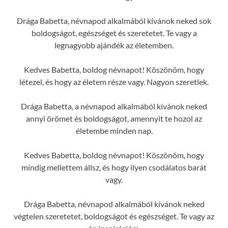
Drága Babetta, névnapod alkalmából kívánok neked sok
boldogságot, egészséget és szeretetet. Te vagy a
legnagyobb ajándék az életemben.
Kedves Babetta, boldog névnapot! Köszönöm, hogy
létezel, és hogy az életem része vagy. Nagyon szeretlek.
Drága Babetta, a névnapod alkalmából kívánok neked
annyi örömet és boldogságot, amennyit te hozol az
életembe minden nap.
Kedves Babetta, boldog névnapot! Köszönöm, hogy
mindig mellettem állsz, és hogy ilyen csodálatos barát
vagy.
Drága Babetta, névnapod alkalmából kívánok neked
végtelen szeretetet, boldogságot és egészséget. Te vagy az