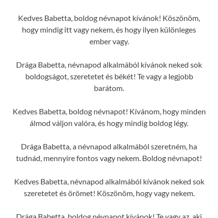
Kedves Babetta, boldog névnapot kívánok! Köszönöm,
hogy mindig itt vagy nekem, és hogy ilyen különleges
ember vagy.
Drága Babetta, névnapod alkalmából kívánok neked sok
boldogságot, szeretetet és békét! Te vagy a legjobb
barátom.
Kedves Babetta, boldog névnapot! Kívánom, hogy minden
álmod váljon valóra, és hogy mindig boldog légy.
Drága Babetta, a névnapod alkalmából szeretném, ha
tudnád, mennyire fontos vagy nekem. Boldog névnapot!
Kedves Babetta, névnapod alkalmából kívánok neked sok
szeretetet és örömet! Köszönöm, hogy vagy nekem.
Drága Babetta, boldog névnapot kívánok! Te vagy az, aki