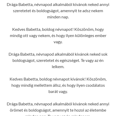
Drága Babetta, névnapod alkalmából kívánok neked annyi
szeretetet és boldogságot, amennyit te adsz nekem
minden nap.
Kedves Babetta, boldog névnapot! Köszönöm, hogy
mindig ott vagy nekem, és hogy ilyen különleges ember
vagy.
Drága Babetta, névnapod alkalmából kívánok neked sok
boldogságot, szeretetet és egészséget. Te vagy az én
lelkem.
Kedves Babetta, boldog névnapot kívánok! Köszönöm,
hogy mindig mellettem állsz, és hogy ilyen csodálatos
barát vagy.
Drága Babetta, névnapod alkalmából kívánok neked annyi
örömet és boldogságot, amennyit te hozol az életembe