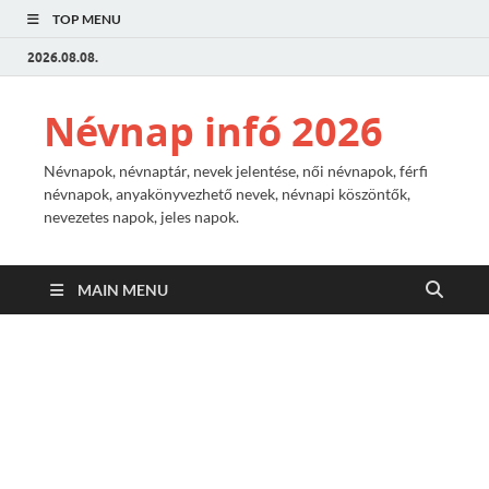
TOP MENU
2026.08.08.
Névnap infó 2026
Névnapok, névnaptár, nevek jelentése, női névnapok, férfi
névnapok, anyakönyvezhető nevek, névnapi köszöntők,
nevezetes napok, jeles napok.
MAIN MENU