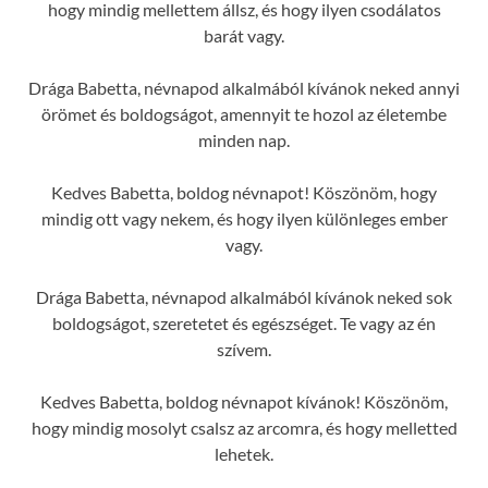
hogy mindig mellettem állsz, és hogy ilyen csodálatos
barát vagy.
Drága Babetta, névnapod alkalmából kívánok neked annyi
örömet és boldogságot, amennyit te hozol az életembe
minden nap.
Kedves Babetta, boldog névnapot! Köszönöm, hogy
mindig ott vagy nekem, és hogy ilyen különleges ember
vagy.
Drága Babetta, névnapod alkalmából kívánok neked sok
boldogságot, szeretetet és egészséget. Te vagy az én
szívem.
Kedves Babetta, boldog névnapot kívánok! Köszönöm,
hogy mindig mosolyt csalsz az arcomra, és hogy melletted
lehetek.