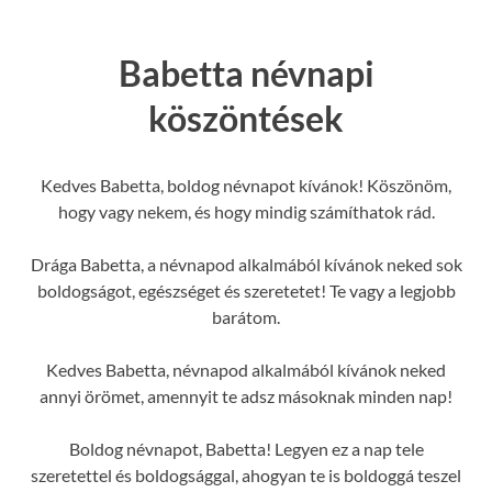
Babetta névnapi
köszöntések
Kedves Babetta, boldog névnapot kívánok! Köszönöm,
hogy vagy nekem, és hogy mindig számíthatok rád.
Drága Babetta, a névnapod alkalmából kívánok neked sok
boldogságot, egészséget és szeretetet! Te vagy a legjobb
barátom.
Kedves Babetta, névnapod alkalmából kívánok neked
annyi örömet, amennyit te adsz másoknak minden nap!
Boldog névnapot, Babetta! Legyen ez a nap tele
szeretettel és boldogsággal, ahogyan te is boldoggá teszel