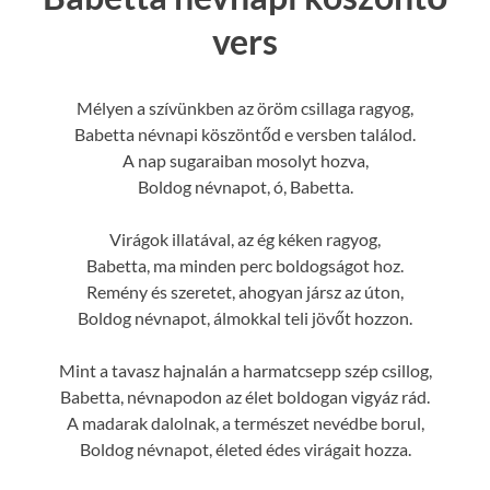
vers
Mélyen a szívünkben az öröm csillaga ragyog,
Babetta névnapi köszöntőd e versben találod.
A nap sugaraiban mosolyt hozva,
Boldog névnapot, ó, Babetta.
Virágok illatával, az ég kéken ragyog,
Babetta, ma minden perc boldogságot hoz.
Remény és szeretet, ahogyan jársz az úton,
Boldog névnapot, álmokkal teli jövőt hozzon.
Mint a tavasz hajnalán a harmatcsepp szép csillog,
Babetta, névnapodon az élet boldogan vigyáz rád.
A madarak dalolnak, a természet nevédbe borul,
Boldog névnapot, életed édes virágait hozza.