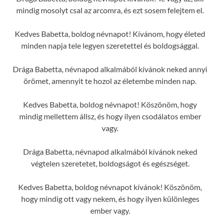
mindig mosolyt csal az arcomra, és ezt sosem felejtem el.
Kedves Babetta, boldog névnapot! Kívánom, hogy életed
minden napja tele legyen szeretettel és boldogsággal.
Drága Babetta, névnapod alkalmából kívánok neked annyi
örömet, amennyit te hozol az életembe minden nap.
Kedves Babetta, boldog névnapot! Köszönöm, hogy
mindig mellettem állsz, és hogy ilyen csodálatos ember
vagy.
Drága Babetta, névnapod alkalmából kívánok neked
végtelen szeretetet, boldogságot és egészséget.
Kedves Babetta, boldog névnapot kívánok! Köszönöm,
hogy mindig ott vagy nekem, és hogy ilyen különleges
ember vagy.