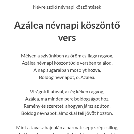
Névre szóló névnapi köszöntések
Azálea névnapi köszöntő
vers
Mélyen a szívünkben az öröm csillaga ragyog,
Azálea névnapi köszöntőd e versben találod.
A nap sugaraiban mosolyt hozva,
Boldog névnapot, ó, Azálea.
Virágok illatával, az ég kéken ragyog,
Azálea, ma minden perc boldogságot hoz.
Remény és szeretet, ahogyan jársz az úton,
Boldog névnapot, álmokkal teli jövőt hozzon.
Mint a tavasz hajnalán a harmatcsepp szép csillog,