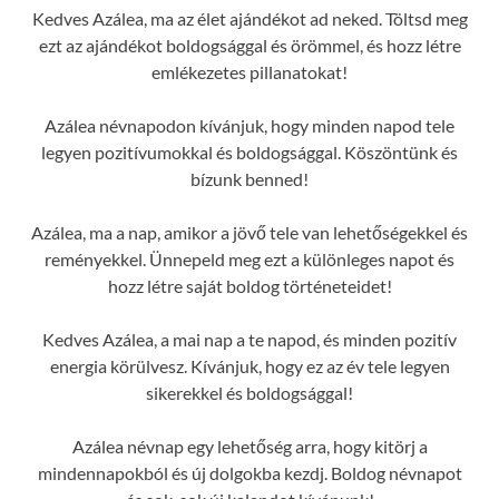
Kedves Azálea, ma az élet ajándékot ad neked. Töltsd meg
ezt az ajándékot boldogsággal és örömmel, és hozz létre
emlékezetes pillanatokat!
Azálea névnapodon kívánjuk, hogy minden napod tele
legyen pozitívumokkal és boldogsággal. Köszöntünk és
bízunk benned!
Azálea, ma a nap, amikor a jövő tele van lehetőségekkel és
reményekkel. Ünnepeld meg ezt a különleges napot és
hozz létre saját boldog történeteidet!
Kedves Azálea, a mai nap a te napod, és minden pozitív
energia körülvesz. Kívánjuk, hogy ez az év tele legyen
sikerekkel és boldogsággal!
Azálea névnap egy lehetőség arra, hogy kitörj a
mindennapokból és új dolgokba kezdj. Boldog névnapot