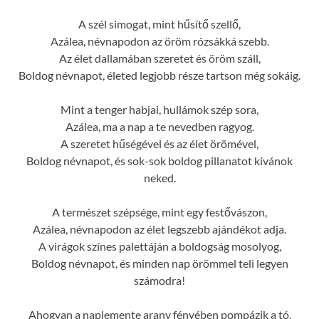
A szél simogat, mint hűsítő szellő,
Azálea, névnapodon az öröm rózsákká szebb.
Az élet dallamában szeretet és öröm száll,
Boldog névnapot, életed legjobb része tartson még sokáig.
Mint a tenger habjai, hullámok szép sora,
Azálea, ma a nap a te nevedben ragyog.
A szeretet hűségével és az élet örömével,
Boldog névnapot, és sok-sok boldog pillanatot kívánok
neked.
A természet szépsége, mint egy festővászon,
Azálea, névnapodon az élet legszebb ajándékot adja.
A virágok színes palettáján a boldogság mosolyog,
Boldog névnapot, és minden nap örömmel teli legyen
számodra!
Ahogyan a naplemente arany fényében pompázik a tó,