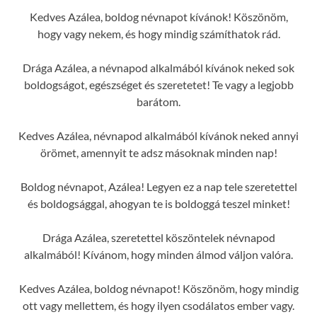
Kedves Azálea, boldog névnapot kívánok! Köszönöm,
hogy vagy nekem, és hogy mindig számíthatok rád.
Drága Azálea, a névnapod alkalmából kívánok neked sok
boldogságot, egészséget és szeretetet! Te vagy a legjobb
barátom.
Kedves Azálea, névnapod alkalmából kívánok neked annyi
örömet, amennyit te adsz másoknak minden nap!
Boldog névnapot, Azálea! Legyen ez a nap tele szeretettel
és boldogsággal, ahogyan te is boldoggá teszel minket!
Drága Azálea, szeretettel köszöntelek névnapod
alkalmából! Kívánom, hogy minden álmod váljon valóra.
Kedves Azálea, boldog névnapot! Köszönöm, hogy mindig
ott vagy mellettem, és hogy ilyen csodálatos ember vagy.