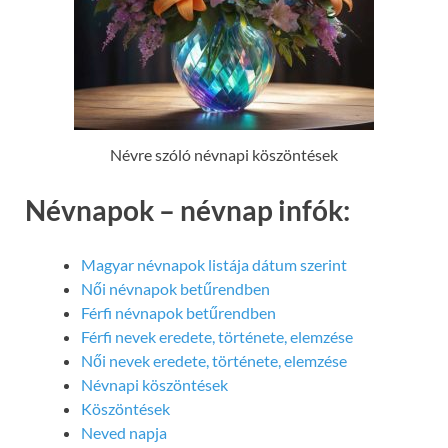
Névre szóló névnapi köszöntések
Névnapok – névnap infók:
Magyar névnapok listája dátum szerint
Női névnapok betűrendben
Férfi névnapok betűrendben
Férfi nevek eredete, története, elemzése
Női nevek eredete, története, elemzése
Névnapi köszöntések
Köszöntések
Neved napja