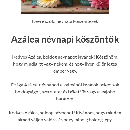
Névre szóló névnapi köszöntések
Azálea névnapi köszöntők
Kedves Azálea, boldog névnapot kívánok! Köszönöm,
hogy mindig itt vagy nekem, és hogy ilyen különleges
ember vagy.
Drága Azálea, névnapod alkalmából kívánok neked sok
boldogságot, szeretetet és békét! Te vagy a legjobb
barátom.
Kedves Azálea, boldog névnapot! Kívánom, hogy minden
álmod váljon valóra, és hogy mindig boldog légy.