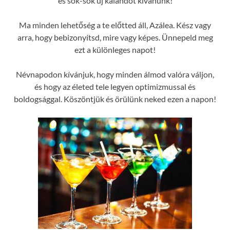
és sok-sok új kalandot kívánunk!
Ma minden lehetőség a te előtted áll, Azálea. Kész vagy
arra, hogy bebizonyítsd, mire vagy képes. Ünnepeld meg
ezt a különleges napot!
Névnapodon kívánjuk, hogy minden álmod valóra váljon,
és hogy az életed tele legyen optimizmussal és
boldogsággal. Köszöntjük és örülünk neked ezen a napon!