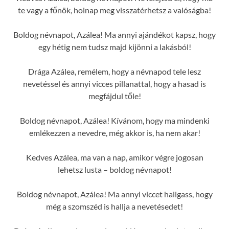
te vagy a főnök, holnap meg visszatérhetsz a valóságba!
Boldog névnapot, Azálea! Ma annyi ajándékot kapsz, hogy
egy hétig nem tudsz majd kijönni a lakásból!
Drága Azálea, remélem, hogy a névnapod tele lesz
nevetéssel és annyi vicces pillanattal, hogy a hasad is
megfájdul tőle!
Boldog névnapot, Azálea! Kívánom, hogy ma mindenki
emlékezzen a nevedre, még akkor is, ha nem akar!
Kedves Azálea, ma van a nap, amikor végre jogosan
lehetsz lusta – boldog névnapot!
Boldog névnapot, Azálea! Ma annyi viccet hallgass, hogy
még a szomszéd is hallja a nevetésedet!