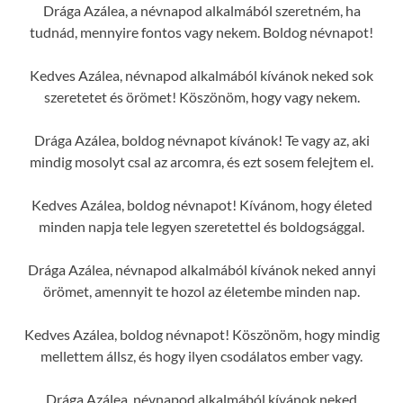
Drága Azálea, a névnapod alkalmából szeretném, ha
tudnád, mennyire fontos vagy nekem. Boldog névnapot!
Kedves Azálea, névnapod alkalmából kívánok neked sok
szeretetet és örömet! Köszönöm, hogy vagy nekem.
Drága Azálea, boldog névnapot kívánok! Te vagy az, aki
mindig mosolyt csal az arcomra, és ezt sosem felejtem el.
Kedves Azálea, boldog névnapot! Kívánom, hogy életed
minden napja tele legyen szeretettel és boldogsággal.
Drága Azálea, névnapod alkalmából kívánok neked annyi
örömet, amennyit te hozol az életembe minden nap.
Kedves Azálea, boldog névnapot! Köszönöm, hogy mindig
mellettem állsz, és hogy ilyen csodálatos ember vagy.
Drága Azálea, névnapod alkalmából kívánok neked