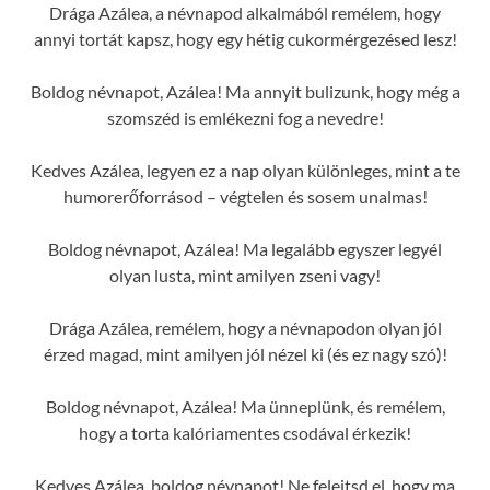
Drága Azálea, a névnapod alkalmából remélem, hogy
annyi tortát kapsz, hogy egy hétig cukormérgezésed lesz!
Boldog névnapot, Azálea! Ma annyit bulizunk, hogy még a
szomszéd is emlékezni fog a nevedre!
Kedves Azálea, legyen ez a nap olyan különleges, mint a te
humorerőforrásod – végtelen és sosem unalmas!
Boldog névnapot, Azálea! Ma legalább egyszer legyél
olyan lusta, mint amilyen zseni vagy!
Drága Azálea, remélem, hogy a névnapodon olyan jól
érzed magad, mint amilyen jól nézel ki (és ez nagy szó)!
Boldog névnapot, Azálea! Ma ünneplünk, és remélem,
hogy a torta kalóriamentes csodával érkezik!
Kedves Azálea, boldog névnapot! Ne felejtsd el, hogy ma