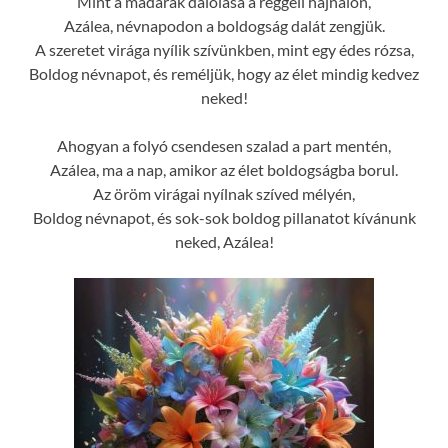
Mint a madarak dalolása a reggeli hajnalon,
Azálea, névnapodon a boldogság dalát zengjük.
A szeretet virága nyílik szívünkben, mint egy édes rózsa,
Boldog névnapot, és reméljük, hogy az élet mindig kedvez
neked!
Ahogyan a folyó csendesen szalad a part mentén,
Azálea, ma a nap, amikor az élet boldogságba borul.
Az öröm virágai nyílnak szíved mélyén,
Boldog névnapot, és sok-sok boldog pillanatot kívánunk
neked, Azálea!