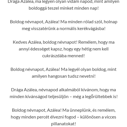
Drága Azálea, ma legyen olyan vidám napod, mint amilyen
boldoggá teszel minket minden nap!
Boldog névnapot, Azálea! Ma minden rólad szól, holnap
meg visszatérünk a normális kerékvágásba!
Kedves Azálea, boldog névnapot! Remélem, hogy ma
annyi édességet kapsz, hogy egy hétig nem kell
cukrászdába menned!
Boldog névnapot, Azálea! Ma legyél olyan boldog, mint
amilyen hangosan tudsz nevetni!
Drága Azálea, névnapod alkalmából kívánom, hogy ma
minden kívánságod teljesüljön – még a legőrültebbek is!
Boldog névnapot, Azálea! Ma ünneplünk, és remélem,
hogy minden percét élvezni fogod – különösen a vicces
pillanatokat!