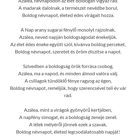
Azálea, névnapodon az élet boldogan vigyáz rád.
A madarak dalolnak, a természet nevédbe borul,
Boldog névnapot, életed édes virágait hozza.
A Nap arany sugarai fénylő mosolyt rajzolnak,
Azálea, neved napján boldogságodat énekeljük.
Az élet édes éneke együtt szól, kívánva boldog perceket,
Boldog névnapot, szeretet és öröm díszítse a napot.
Szívedben a boldogság örök forrása csobog,
Azálea, ma a napod, és minden álmod valóra válj.
A csillagok tündöklő fénye ragyog az égen,
Boldog névnapot, reméljük, hogy szerencsével teli év vár
rád.
Azálea, mint a virágok gyönyörű kertjében,
A napfény simogat, és a boldogság zeneje zenél.
A lélek mélyéről jönnek ezek a szavak,
Boldog névnapot, életed legcsodálatosabb napját!