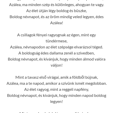
Azálea, ma minden szép és különleges, ahogyan te vagy.
Az élet útján légy boldog és büszke,
Boldog névnapot, és az öröm mindig veled legyen, édes
Azálea!
A csillagok fényei ragyognak az égen, mint egy
tündérmese,
Azálea, névnapodon az élet szépsége elvarázsol téged.
A boldogság édes dallama zenél a szívedben,
Boldog névnapot, és kívánjuk, hogy minden álmod valóra
váljon!
Mint a tavasz első virágai, amik a földből bújnak,
Azálea, ma a te napod, amikor a szívünk ismét megdobban.
Az élet ragyog, mint a reggeli napfény,
Boldog névnapot, és kívánjuk, hogy minden napod boldog
legyen!