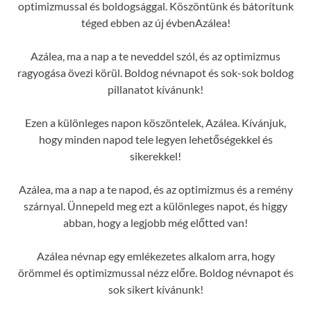
optimizmussal és boldogsággal. Köszöntünk és bátorítunk
téged ebben az új évbenAzálea!
Azálea, ma a nap a te neveddel szól, és az optimizmus
ragyogása övezi körül. Boldog névnapot és sok-sok boldog
pillanatot kívánunk!
Ezen a különleges napon köszöntelek, Azálea. Kívánjuk,
hogy minden napod tele legyen lehetőségekkel és
sikerekkel!
Azálea, ma a nap a te napod, és az optimizmus és a remény
szárnyal. Ünnepeld meg ezt a különleges napot, és higgy
abban, hogy a legjobb még előtted van!
Azálea névnap egy emlékezetes alkalom arra, hogy
örömmel és optimizmussal nézz előre. Boldog névnapot és
sok sikert kívánunk!