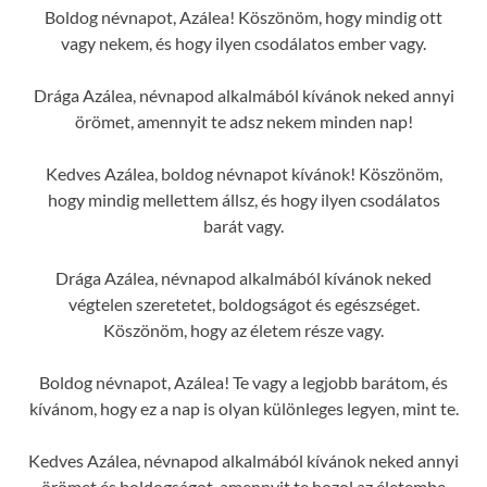
Boldog névnapot, Azálea! Köszönöm, hogy mindig ott
vagy nekem, és hogy ilyen csodálatos ember vagy.
Drága Azálea, névnapod alkalmából kívánok neked annyi
örömet, amennyit te adsz nekem minden nap!
Kedves Azálea, boldog névnapot kívánok! Köszönöm,
hogy mindig mellettem állsz, és hogy ilyen csodálatos
barát vagy.
Drága Azálea, névnapod alkalmából kívánok neked
végtelen szeretetet, boldogságot és egészséget.
Köszönöm, hogy az életem része vagy.
Boldog névnapot, Azálea! Te vagy a legjobb barátom, és
kívánom, hogy ez a nap is olyan különleges legyen, mint te.
Kedves Azálea, névnapod alkalmából kívánok neked annyi
örömet és boldogságot, amennyit te hozol az életembe