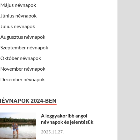
Május névnapok
Június névnapok
Július névnapok
Augusztus névnapok
Szeptember névnapok
Október névnapok
November névnapok
December névnapok
NÉVNAPOK 2024-BEN
A leggyakoribb angol
névnapok és jelentésük
2025.11.27.