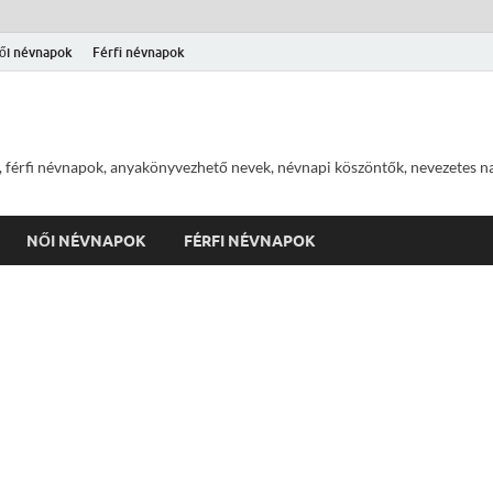
ői névnapok
Férfi névnapok
 férfi névnapok, anyakönyvezhető nevek, névnapi köszöntők, nevezetes na
NŐI NÉVNAPOK
FÉRFI NÉVNAPOK