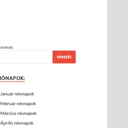
eresés
KERESÉS
HÓNAPOK:
Január névnapok
Február névnapok
Március névnapok
Április névnapok