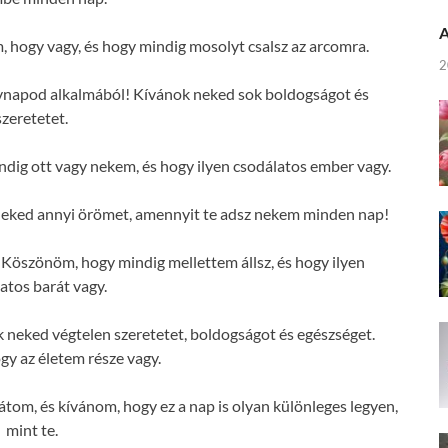
A
hogy vagy, és hogy mindig mosolyt csalsz az arcomra.
2
évnapod alkalmából! Kívánok neked sok boldogságot és
szeretetet.
ig ott vagy nekem, és hogy ilyen csodálatos ember vagy.
neked annyi örömet, amennyit te adsz nekem minden nap!
Köszönöm, hogy mindig mellettem állsz, és hogy ilyen
atos barát vagy.
neked végtelen szeretetet, boldogságot és egészséget.
y az életem része vagy.
átom, és kívánom, hogy ez a nap is olyan különleges legyen,
mint te.