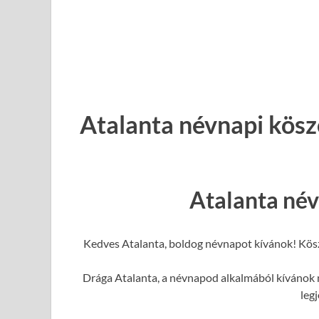
Atalanta névnapi kösz
Atalanta né
Kedves Atalanta, boldog névnapot kívánok! Kös
Drága Atalanta, a névnapod alkalmából kívánok n
leg