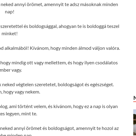
 neked annyi örömet, amennyit te adsz másoknak minden
nap!
szeretettel és boldogsággal, ahogyan te is boldoggá teszel
minket!
od alkalmából! Kívánom, hogy minden álmod váljon valóra.
ogy mindig ott vagy mellettem, és hogy ilyen csodálatos
mber vagy.
neked végtelen szeretetet, boldogságot és egészséget.
, hogy vagy nekem.
log, ami történt velem, és kívánom, hogy ez a nap is olyan
es legyen, mint te.
neked annyi örömet és boldogságot, amennyit te hozol az
mbe minden nap.