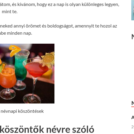
átom, és kívánom, hogy ez a nap is olyan különleges legyen,
mint te.
neked annyi örömet és boldogságot, amennyit te hozol az
mbe minden nap.
 névnapi köszöntések
A
 köszöntők névre szóló
2