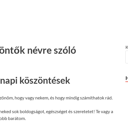
öntők névre szóló
K
vnapi köszöntések
zönöm, hogy vagy nekem, és hogy mindig számíthatok rád.
eked sok boldogságot, egészséget és szeretetet! Te vagy a
jobb barátom.