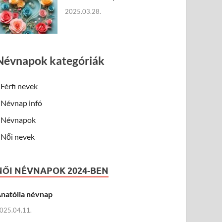
2025.03.28.
Névnapok kategóriák
Férfi nevek
Névnap infó
Névnapok
Női nevek
NŐI NÉVNAPOK 2024-BEN
natólia névnap
025.04.11.