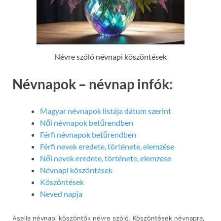
Névre szóló névnapi köszöntések
Névnapok – névnap infók:
Magyar névnapok listája dátum szerint
Női névnapok betűrendben
Férfi névnapok betűrendben
Férfi nevek eredete, története, elemzése
Női nevek eredete, története, elemzése
Névnapi köszöntések
Köszöntések
Neved napja
Asella névnapi köszöntők névre szóló. Köszöntések névnapra,