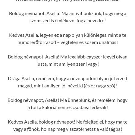
Boldog névnapot, Asella! Ma annyit bulizunk, hogy még a
szomszéd is emlékezni fog a nevedre!
Kedves Asella, legyen ez a nap olyan különleges, mint a te
humorerőforrásod – végtelen és sosem unalmas!
Boldog névnapot, Asella! Ma legalább egyszer legyél olyan
lusta, mint amilyen zseni vagy!
Drága Asella, remélem, hogy a névnapodon olyan jól érzed
magad, mint amilyen jól nézel ki (és ez nagy szó)!
Boldog névnapot, Asella! Ma ünneplünk, és remélem, hogy
a torta kalóriamentes csodával érkezik!
Kedves Asella, boldog névnapot! Ne felejtsd el, hogy ma te
vagy a főnök, holnap meg visszatérhetsz a valóságba!