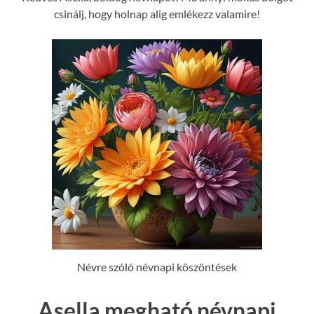
csinálj, hogy holnap alig emlékezz valamire!
Névre szóló névnapi köszöntések
Asella megható névnapi