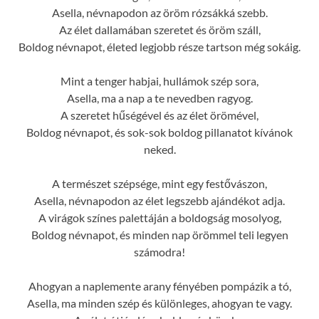
Asella, névnapodon az öröm rózsákká szebb.
Az élet dallamában szeretet és öröm száll,
Boldog névnapot, életed legjobb része tartson még sokáig.
Mint a tenger habjai, hullámok szép sora,
Asella, ma a nap a te nevedben ragyog.
A szeretet hűségével és az élet örömével,
Boldog névnapot, és sok-sok boldog pillanatot kívánok
neked.
A természet szépsége, mint egy festővászon,
Asella, névnapodon az élet legszebb ajándékot adja.
A virágok színes palettáján a boldogság mosolyog,
Boldog névnapot, és minden nap örömmel teli legyen
számodra!
Ahogyan a naplemente arany fényében pompázik a tó,
Asella, ma minden szép és különleges, ahogyan te vagy.