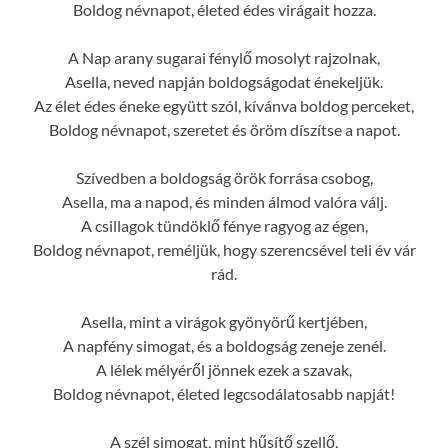
Boldog névnapot, életed édes virágait hozza.
A Nap arany sugarai fénylő mosolyt rajzolnak,
Asella, neved napján boldogságodat énekeljük.
Az élet édes éneke együtt szól, kívánva boldog perceket,
Boldog névnapot, szeretet és öröm díszítse a napot.
Szívedben a boldogság örök forrása csobog,
Asella, ma a napod, és minden álmod valóra válj.
A csillagok tündöklő fénye ragyog az égen,
Boldog névnapot, reméljük, hogy szerencsével teli év vár
rád.
Asella, mint a virágok gyönyörű kertjében,
A napfény simogat, és a boldogság zeneje zenél.
A lélek mélyéről jönnek ezek a szavak,
Boldog névnapot, életed legcsodálatosabb napját!
A szél simogat, mint hűsítő szellő,