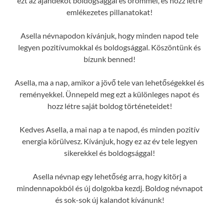
ezt az ajándékot boldogsággal és örömmel, és hozz létre
emlékezetes pillanatokat!
Asella névnapodon kívánjuk, hogy minden napod tele
legyen pozitívumokkal és boldogsággal. Köszöntünk és
bízunk benned!
Asella, ma a nap, amikor a jövő tele van lehetőségekkel és
reményekkel. Ünnepeld meg ezt a különleges napot és
hozz létre saját boldog történeteidet!
Kedves Asella, a mai nap a te napod, és minden pozitív
energia körülvesz. Kívánjuk, hogy ez az év tele legyen
sikerekkel és boldogsággal!
Asella névnap egy lehetőség arra, hogy kitörj a
mindennapokból és új dolgokba kezdj. Boldog névnapot
és sok-sok új kalandot kívánunk!