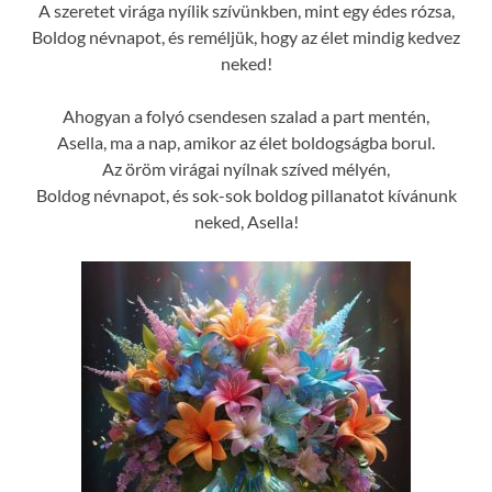
A szeretet virága nyílik szívünkben, mint egy édes rózsa,
Boldog névnapot, és reméljük, hogy az élet mindig kedvez
neked!
Ahogyan a folyó csendesen szalad a part mentén,
Asella, ma a nap, amikor az élet boldogságba borul.
Az öröm virágai nyílnak szíved mélyén,
Boldog névnapot, és sok-sok boldog pillanatot kívánunk
neked, Asella!