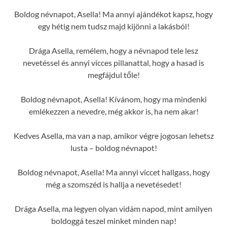
Boldog névnapot, Asella! Ma annyi ajándékot kapsz, hogy
egy hétig nem tudsz majd kijönni a lakásból!
Drága Asella, remélem, hogy a névnapod tele lesz
nevetéssel és annyi vicces pillanattal, hogy a hasad is
megfájdul tőle!
Boldog névnapot, Asella! Kívánom, hogy ma mindenki
emlékezzen a nevedre, még akkor is, ha nem akar!
Kedves Asella, ma van a nap, amikor végre jogosan lehetsz
lusta – boldog névnapot!
Boldog névnapot, Asella! Ma annyi viccet hallgass, hogy
még a szomszéd is hallja a nevetésedet!
Drága Asella, ma legyen olyan vidám napod, mint amilyen
boldoggá teszel minket minden nap!