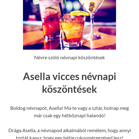
Névre szóló névnapi köszöntések
Asella vicces névnapi
köszöntések
Boldog névnapot, Asella! Ma te vagy a sztár, holnap meg
már csak egy hétköznapi halandó!
Drága Asella, a névnapod alkalmából remélem, hogy annyi
tortát kapsz, hogy egy hétig cukormérgezésed lesz!