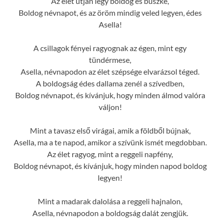
Az élet útján légy boldog és büszke,
Boldog névnapot, és az öröm mindig veled legyen, édes
Asella!
A csillagok fényei ragyognak az égen, mint egy
tündérmese,
Asella, névnapodon az élet szépsége elvarázsol téged.
A boldogság édes dallama zenél a szívedben,
Boldog névnapot, és kívánjuk, hogy minden álmod valóra
váljon!
Mint a tavasz első virágai, amik a földből bújnak,
Asella, ma a te napod, amikor a szívünk ismét megdobban.
Az élet ragyog, mint a reggeli napfény,
Boldog névnapot, és kívánjuk, hogy minden napod boldog
legyen!
Mint a madarak dalolása a reggeli hajnalon,
Asella, névnapodon a boldogság dalát zengjük.