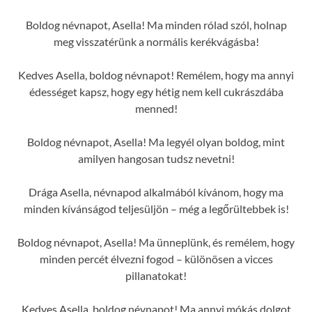
Boldog névnapot, Asella! Ma minden rólad szól, holnap
meg visszatérünk a normális kerékvágásba!
Kedves Asella, boldog névnapot! Remélem, hogy ma annyi
édességet kapsz, hogy egy hétig nem kell cukrászdába
menned!
Boldog névnapot, Asella! Ma legyél olyan boldog, mint
amilyen hangosan tudsz nevetni!
Drága Asella, névnapod alkalmából kívánom, hogy ma
minden kívánságod teljesüljön – még a legőrültebbek is!
Boldog névnapot, Asella! Ma ünneplünk, és remélem, hogy
minden percét élvezni fogod – különösen a vicces
pillanatokat!
Kedves Asella, boldog névnapot! Ma annyi mókás dolgot