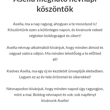
köszöntők
Asella, ma a nap ragyog, ahogyan a te mosolyod is!
Köszöntünk ezen a különleges napon, és kívánunk neked
végtelen boldogságot és sikert!
Asella névnap alkalmából kívánjuk, hogy minden álmod és
vágyad valóra váljon. Ma minden lehetőség a te előtted
áll!
Kedves Asella, ma egy új év kezdetét ünnepljük életedben.
Legyen ez az év tele örömmel és sikerekkel!
Névnapodon kívánjuk, hogy minden napod úgy ragyogjon,
mint a mai. Boldog névnapot és sok-sok napfényt
kívánunk Asella!