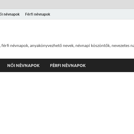
ői névnapok
Férfi névnapok
 férfi névnapok, anyakönyvezhető nevek, névnapi köszöntők, nevezetes na
NŐI NÉVNAPOK
FÉRFI NÉVNAPOK