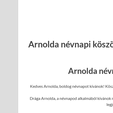
Arnolda névnapi köszö
Arnolda név
Kedves Arnolda, boldog névnapot kívánok! Kösz
Drága Arnolda, a névnapod alkalmából kívánok ne
leg