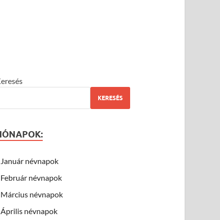
eresés
KERESÉS
HÓNAPOK:
Január névnapok
Február névnapok
Március névnapok
Április névnapok