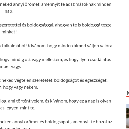
 neked annyi örömet, amennyit te adsz másoknak minden
nap!
szeretettel és boldogsággal, ahogyan te is boldoggá teszel
minket!
d alkalmából! Kívánom, hogy minden álmod váljon valóra.
gy mindig ott vagy mellettem, és hogy ilyen csodálatos
mber vagy.
neked végtelen szeretetet, boldogságot és egészséget.
, hogy vagy nekem.
og, ami történt velem, és kívánom, hogy ez a nap is olyan
es legyen, mint te.
eked annyi örömet és boldogságot, amennyit te hozol az
mbe minden nap.