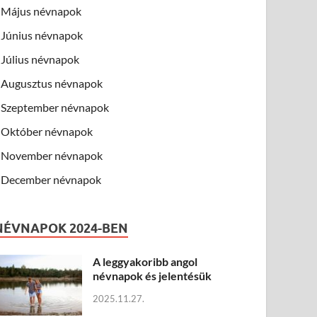
Május névnapok
Június névnapok
Július névnapok
Augusztus névnapok
Szeptember névnapok
Október névnapok
November névnapok
December névnapok
NÉVNAPOK 2024-BEN
A leggyakoribb angol
névnapok és jelentésük
2025.11.27.