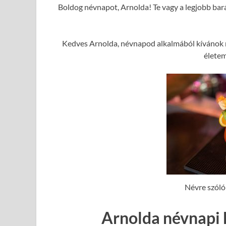
Boldog névnapot, Arnolda! Te vagy a legjobb bará
Kedves Arnolda, névnapod alkalmából kívánok n
élete
Névre szóló
Arnolda névnapi 