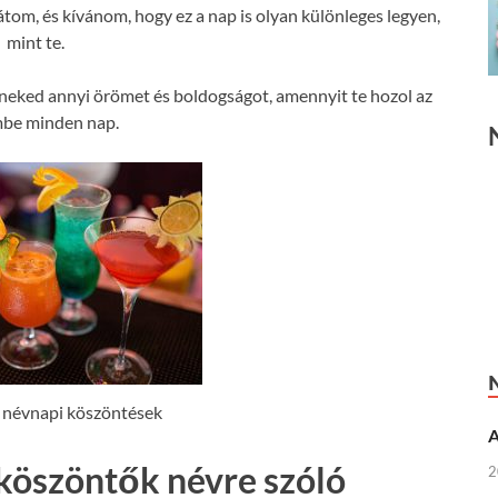
tom, és kívánom, hogy ez a nap is olyan különleges legyen,
mint te.
eked annyi örömet és boldogságot, amennyit te hozol az
mbe minden nap.
 névnapi köszöntések
A
köszöntők névre szóló
2