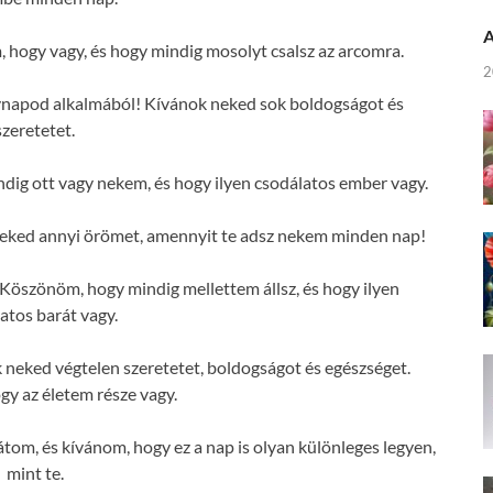
A
hogy vagy, és hogy mindig mosolyt csalsz az arcomra.
2
vnapod alkalmából! Kívánok neked sok boldogságot és
szeretetet.
ig ott vagy nekem, és hogy ilyen csodálatos ember vagy.
eked annyi örömet, amennyit te adsz nekem minden nap!
öszönöm, hogy mindig mellettem állsz, és hogy ilyen
atos barát vagy.
neked végtelen szeretetet, boldogságot és egészséget.
y az életem része vagy.
tom, és kívánom, hogy ez a nap is olyan különleges legyen,
mint te.