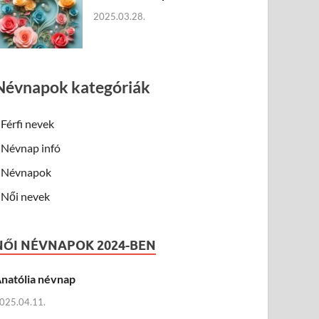
2025.03.28.
Névnapok kategóriák
Férfi nevek
Névnap infó
Névnapok
Női nevek
NŐI NÉVNAPOK 2024-BEN
natólia névnap
025.04.11.