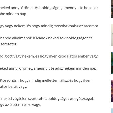
eked annyi örömet és boldogságot, amennyit te hozol az
mbe minden nap.
y vagy nekem, és hogy mindig mosolyt csalsz az arcomra.
vnapod alkalmából! Kívánok neked sok boldogságot és
szeretetet.
ig ott vagy nekem, és hogy ilyen csodálatos ember vagy.
eked annyi örömet, amennyit te adsz nekem minden nap!
öszönöm, hogy mindig mellettem állsz, és hogy ilyen
atos barát vagy.
neked végtelen szeretetet, boldogságot és egészséget.
y az életem része vagy.