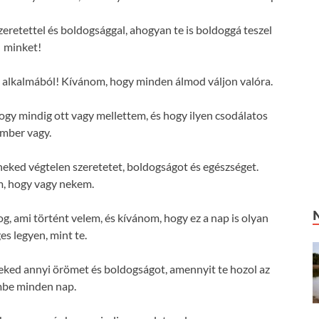
zeretettel és boldogsággal, ahogyan te is boldoggá teszel
minket!
 alkalmából! Kívánom, hogy minden álmod váljon valóra.
y mindig ott vagy mellettem, és hogy ilyen csodálatos
mber vagy.
eked végtelen szeretetet, boldogságot és egészséget.
, hogy vagy nekem.
g, ami történt velem, és kívánom, hogy ez a nap is olyan
es legyen, mint te.
ked annyi örömet és boldogságot, amennyit te hozol az
mbe minden nap.