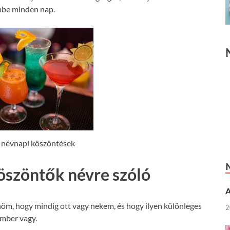
mbe minden nap.
 névnapi köszöntések
öszöntők névre szóló
A
m, hogy mindig ott vagy nekem, és hogy ilyen különleges
2
mber vagy.