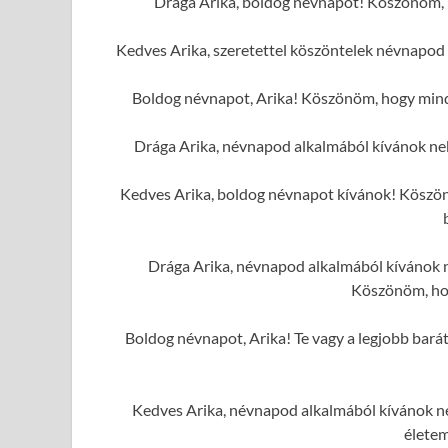
Drága Arika, boldog névnapot! Köszönöm, h
Kedves Arika, szeretettel köszöntelek névnapod 
Boldog névnapot, Arika! Köszönöm, hogy mindi
Drága Arika, névnapod alkalmából kívánok ne
Kedves Arika, boldog névnapot kívánok! Köszönö
Drága Arika, névnapod alkalmából kívánok n
Köszönöm, hog
Boldog névnapot, Arika! Te vagy a legjobb barát
Kedves Arika, névnapod alkalmából kívánok ne
élete