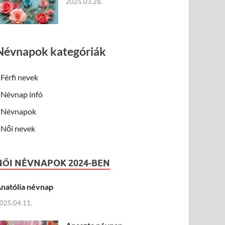
2025.03.28.
Névnapok kategóriák
Férfi nevek
Névnap infó
Névnapok
Női nevek
NŐI NÉVNAPOK 2024-BEN
natólia névnap
025.04.11.