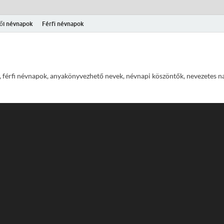
ői névnapok
Férfi névnapok
 férfi névnapok, anyakönyvezhető nevek, névnapi köszöntők, nevezetes na