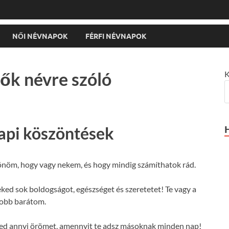
NŐI NÉVNAPOK
FÉRFI NÉVNAPOK
ők névre szóló
K
api köszöntések
nöm, hogy vagy nekem, és hogy mindig számíthatok rád.
ked sok boldogságot, egészséget és szeretetet! Te vagy a
jobb barátom.
ed annyi örömet, amennyit te adsz másoknak minden nap!