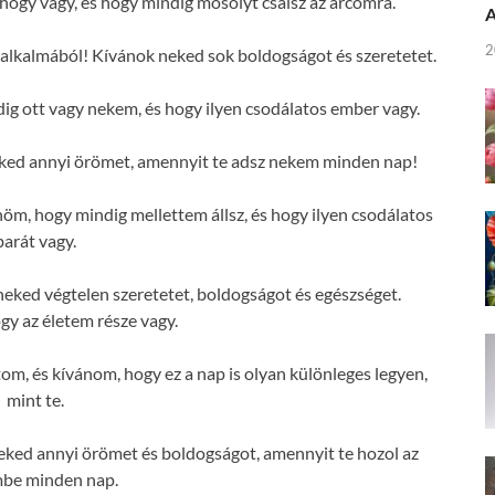
ogy vagy, és hogy mindig mosolyt csalsz az arcomra.
A
2
alkalmából! Kívánok neked sok boldogságot és szeretetet.
g ott vagy nekem, és hogy ilyen csodálatos ember vagy.
ked annyi örömet, amennyit te adsz nekem minden nap!
m, hogy mindig mellettem állsz, és hogy ilyen csodálatos
barát vagy.
eked végtelen szeretetet, boldogságot és egészséget.
y az életem része vagy.
om, és kívánom, hogy ez a nap is olyan különleges legyen,
mint te.
ked annyi örömet és boldogságot, amennyit te hozol az
mbe minden nap.