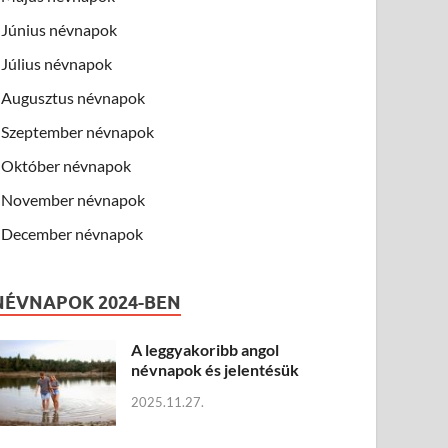
Június névnapok
Július névnapok
Augusztus névnapok
Szeptember névnapok
Október névnapok
November névnapok
December névnapok
NÉVNAPOK 2024-BEN
A leggyakoribb angol
névnapok és jelentésük
2025.11.27.