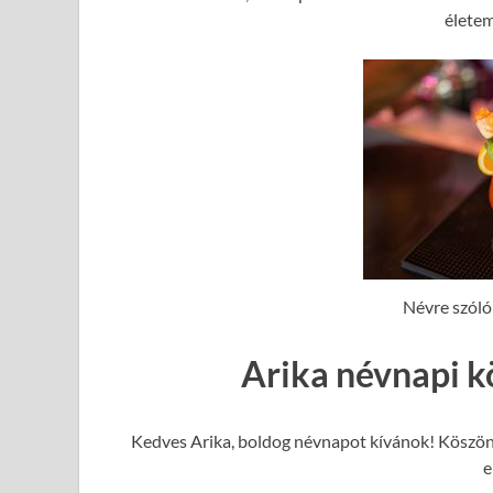
élete
Névre szóló
Arika névnapi k
Kedves Arika, boldog névnapot kívánok! Köszönö
e