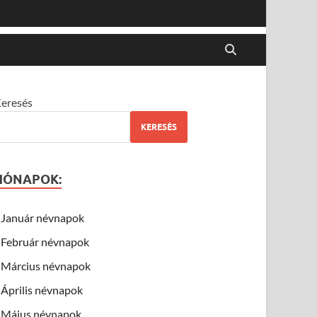
eresés
KERESÉS
HÓNAPOK:
Január névnapok
Február névnapok
Március névnapok
Április névnapok
Május névnapok