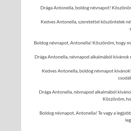
Drága Antonella, boldog névnapot! Köszönöm,
Kedves Antonella, szeretettel köszöntelek n
Boldog névnapot, Antonella! Köszönöm, hogy min
Drága Antonella, névnapod alkalmából kívánok 
Kedves Antonella, boldog névnapot kívánok! 
csodál
Drága Antonella, névnapod alkalmából kívánok
Köszönöm, hog
Boldog névnapot, Antonella! Te vagy a legjobb
leg