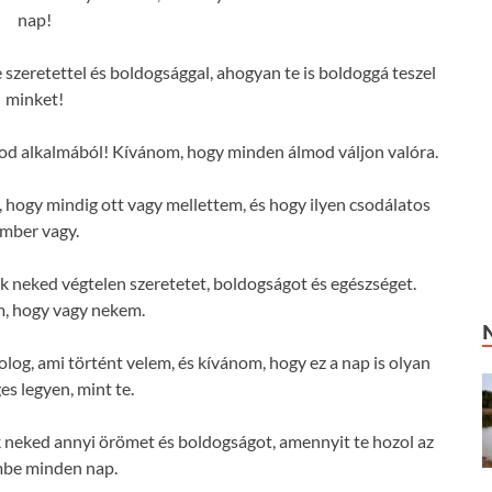
nap!
 szeretettel és boldogsággal, ahogyan te is boldoggá teszel
minket!
od alkalmából! Kívánom, hogy minden álmod váljon valóra.
ogy mindig ott vagy mellettem, és hogy ilyen csodálatos
mber vagy.
 neked végtelen szeretetet, boldogságot és egészséget.
, hogy vagy nekem.
log, ami történt velem, és kívánom, hogy ez a nap is olyan
es legyen, mint te.
neked annyi örömet és boldogságot, amennyit te hozol az
mbe minden nap.