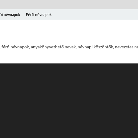
ői névnapok
Férfi névnapok
 férfi névnapok, anyakönyvezhető nevek, névnapi köszöntők, nevezetes na