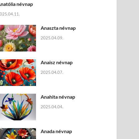
natólia névnap
025.04.11.
Anaszta névnap
2025.04.09.
Anaisz névnap
2025.04.07.
Anahita névnap
2025.04.04.
Anada névnap