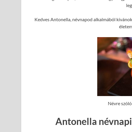
leg
Kedves Antonella, névnapod alkalmából kívánok 
élete
Névre szóló
Antonella névnapi