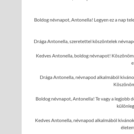
Boldog névnapot, Antonella! Legyen ez a nap tele
Drága Antonella, szeretettel köszöntelek névnap
Kedves Antonella, boldog névnapot! Köszönöm, h
e
Drága Antonella, névnapod alkalmából kívánok
Köszönöm
Boldog névnapot, Antonella! Te vagy a legjobb do
különleg
Kedves Antonella, névnapod alkalmából kívánok 
élete