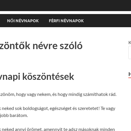
NŐI NÉVNAPOK
FÉRFI NÉVNAPOK
zöntők névre szóló
K
vnapi köszöntések
zönöm, hogy vagy nekem, és hogy mindig számíthatok rád.
neked sok boldogságot, egészséget és szeretetet! Te vagy
gjobb barátom.
k neked annyi örömet, amennyit te adsz másoknak minden