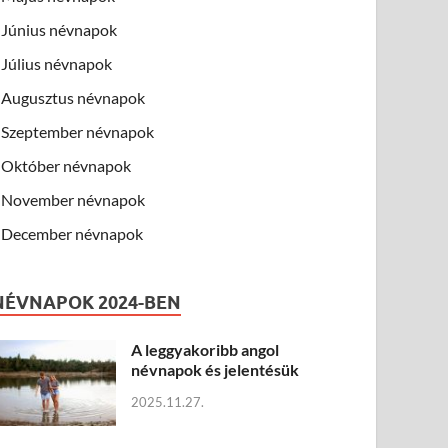
Június névnapok
Július névnapok
Augusztus névnapok
Szeptember névnapok
Október névnapok
November névnapok
December névnapok
NÉVNAPOK 2024-BEN
A leggyakoribb angol
névnapok és jelentésük
2025.11.27.