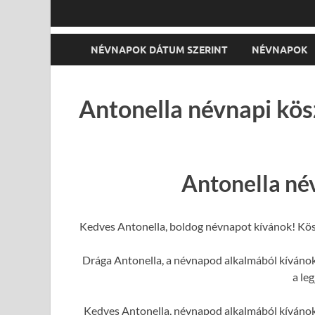
NÉVNAPOK DÁTUM SZERINT
NÉVNAPOK
Antonella névnapi kös
Antonella né
Kedves Antonella, boldog névnapot kívánok! Kös
Drága Antonella, a névnapod alkalmából kívánok 
a le
Kedves Antonella, névnapod alkalmából kíváno