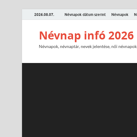
2026.08.07.
Névnapok dátum szerint
Névnapok
N
Névnap infó 2026
Névnapok, névnaptár, nevek jelentése, női névnapok,