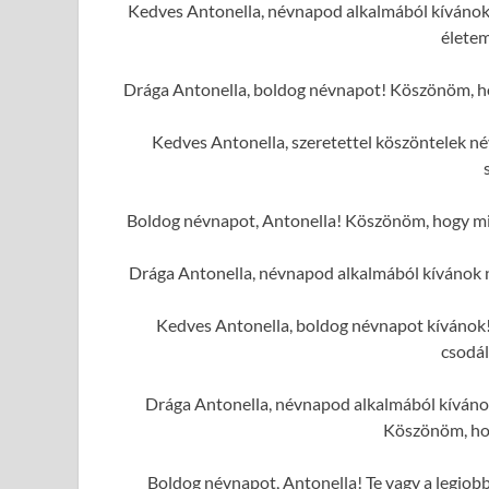
Kedves Antonella, névnapod alkalmából kívánok 
élete
Drága Antonella, boldog névnapot! Köszönöm, ho
Kedves Antonella, szeretettel köszöntelek n
Boldog névnapot, Antonella! Köszönöm, hogy min
Drága Antonella, névnapod alkalmából kívánok 
Kedves Antonella, boldog névnapot kívánok! 
csodál
Drága Antonella, névnapod alkalmából kívánok
Köszönöm, hog
Boldog névnapot, Antonella! Te vagy a legjobb