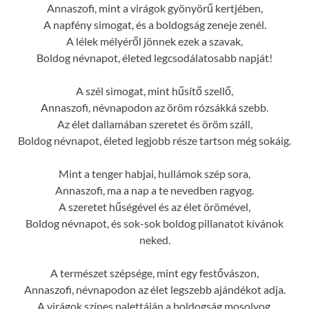
Annaszofi, mint a virágok gyönyörű kertjében,
A napfény simogat, és a boldogság zeneje zenél.
A lélek mélyéről jönnek ezek a szavak,
Boldog névnapot, életed legcsodálatosabb napját!
A szél simogat, mint hűsítő szellő,
Annaszofi, névnapodon az öröm rózsákká szebb.
Az élet dallamában szeretet és öröm száll,
Boldog névnapot, életed legjobb része tartson még sokáig.
Mint a tenger habjai, hullámok szép sora,
Annaszofi, ma a nap a te nevedben ragyog.
A szeretet hűségével és az élet örömével,
Boldog névnapot, és sok-sok boldog pillanatot kívánok
neked.
A természet szépsége, mint egy festővászon,
Annaszofi, névnapodon az élet legszebb ajándékot adja.
A virágok színes palettáján a boldogság mosolyog,