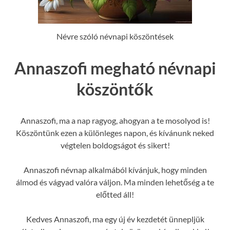
Névre szóló névnapi köszöntések
Annaszofi megható névnapi
köszöntők
Annaszofi, ma a nap ragyog, ahogyan a te mosolyod is!
Köszöntünk ezen a különleges napon, és kívánunk neked
végtelen boldogságot és sikert!
Annaszofi névnap alkalmából kívánjuk, hogy minden
álmod és vágyad valóra váljon. Ma minden lehetőség a te
előtted áll!
Kedves Annaszofi, ma egy új év kezdetét ünnepljük