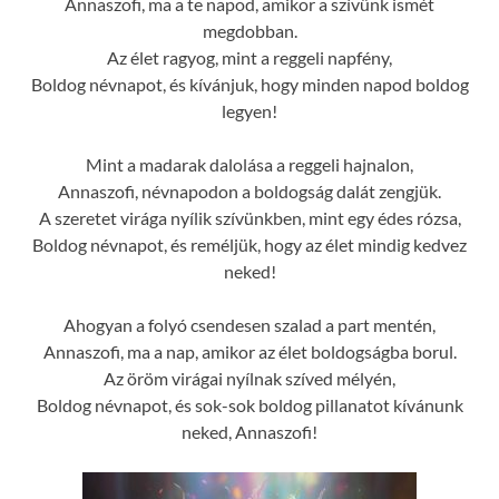
Annaszofi, ma a te napod, amikor a szívünk ismét
megdobban.
Az élet ragyog, mint a reggeli napfény,
Boldog névnapot, és kívánjuk, hogy minden napod boldog
legyen!
Mint a madarak dalolása a reggeli hajnalon,
Annaszofi, névnapodon a boldogság dalát zengjük.
A szeretet virága nyílik szívünkben, mint egy édes rózsa,
Boldog névnapot, és reméljük, hogy az élet mindig kedvez
neked!
Ahogyan a folyó csendesen szalad a part mentén,
Annaszofi, ma a nap, amikor az élet boldogságba borul.
Az öröm virágai nyílnak szíved mélyén,
Boldog névnapot, és sok-sok boldog pillanatot kívánunk
neked, Annaszofi!