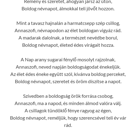
Remény és szeretet, ahogyan jársz az úton,
Boldog névnapot, álmokkal teli jövőt hozzon.
Mint a tavasz hajnalán a harmatcsepp szép csillog,
Annaszofi, névnapodon az élet boldogan vigyáz rád.
A madarak dalolnak, a természet nevédbe borul,
Boldog névnapot, életed édes virágait hozza.
A Nap arany sugarai fénylő mosolyt rajzolnak,
Annaszofi, neved napján boldogságodat énekeljük.
Az élet édes éneke együtt szól, kívánva boldog perceket,
Boldog névnapot, szeretet és öröm díszítse a napot.
Szívedben a boldogság örök forrása csobog,
Annaszofi, ma a napod, és minden álmod valóra válj.
A csillagok tündöklő fénye ragyog az égen,
Boldog névnapot, reméljük, hogy szerencsével teli év vár
rád.