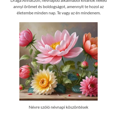
Drága Annaszofi, névnapod alkalmából kívánok neked
annyi örömet és boldogságot, amennyit te hozol az
életembe minden nap. Te vagy az én mindenem.
Névre szóló névnapi köszöntések