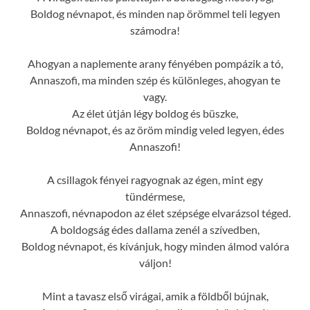
Boldog névnapot, és minden nap örömmel teli legyen
számodra!
Ahogyan a naplemente arany fényében pompázik a tó,
Annaszofi, ma minden szép és különleges, ahogyan te
vagy.
Az élet útján légy boldog és büszke,
Boldog névnapot, és az öröm mindig veled legyen, édes
Annaszofi!
A csillagok fényei ragyognak az égen, mint egy
tündérmese,
Annaszofi, névnapodon az élet szépsége elvarázsol téged.
A boldogság édes dallama zenél a szívedben,
Boldog névnapot, és kívánjuk, hogy minden álmod valóra
váljon!
Mint a tavasz első virágai, amik a földből bújnak,