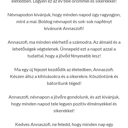
életedben. Legyen ez az év tele örömmel és sikerekkel!
Névnapodon kívánjuk, hogy minden napod úgy ragyogjon,
mint a mai. Boldog névnapot és sok-sok napfényt
kívánunk Annaszofi!
Annaszofi, ma minden elérhető a számodra. Az álmaid és a
lehetőségek végtelenek. Ünnepeld ezt a napot azzal a
tudattal, hogy a jövőd fényesebb lesz!
Ma egy új fejezet kezdődik az életedben, Annaszofi.
Készen állsz a kihívásokra és a sikerekre. Köszöntünk és
bátorítunk téged!
Annaszofi, névnapon a jövőre gondolunk, és azt kívánjuk,
hogy minden napod tele legyen pozitív élményekkel és
sikerekkel!
Kedves Annaszofi, ne feledd, hogy minden nap egy