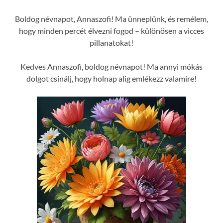
Boldog névnapot, Annaszofi! Ma ünneplünk, és remélem,
hogy minden percét élvezni fogod – különösen a vicces
pillanatokat!
Kedves Annaszofi, boldog névnapot! Ma annyi mókás
dolgot csinálj, hogy holnap alig emlékezz valamire!