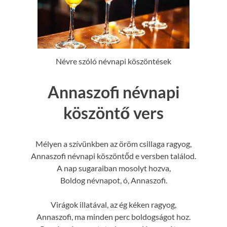
Névre szóló névnapi köszöntések
Annaszofi névnapi
köszöntő vers
Mélyen a szívünkben az öröm csillaga ragyog,
Annaszofi névnapi köszöntőd e versben találod.
A nap sugaraiban mosolyt hozva,
Boldog névnapot, ó, Annaszofi.
Virágok illatával, az ég kéken ragyog,
Annaszofi, ma minden perc boldogságot hoz.