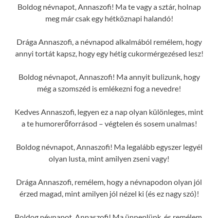
Boldog névnapot, Annaszofi! Ma te vagy a sztár, holnap
meg már csak egy hétköznapi halandó!
Drága Annaszofi, a névnapod alkalmából remélem, hogy
annyi tortát kapsz, hogy egy hétig cukormérgezésed lesz!
Boldog névnapot, Annaszofi! Ma annyit bulizunk, hogy
még a szomszéd is emlékezni fog a nevedre!
Kedves Annaszofi, legyen ez a nap olyan különleges, mint
a te humorerőforrásod – végtelen és sosem unalmas!
Boldog névnapot, Annaszofi! Ma legalább egyszer legyél
olyan lusta, mint amilyen zseni vagy!
Drága Annaszofi, remélem, hogy a névnapodon olyan jól
érzed magad, mint amilyen jól nézel ki (és ez nagy szó)!
Boldog névnapot, Annaszofi! Ma ünneplünk, és remélem,