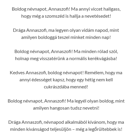
Boldog névnapot, Annaszofi! Ma annyi viccet hallgass,
hogy még a szomszéd is hallja a nevetésedet!
Drága Annaszofi, ma legyen olyan vidám napod, mint
amilyen boldoggá teszel minket minden nap!
Boldog névnapot, Annaszofi! Ma minden rólad szól,
holnap meg visszatérünk a normális kerékvágásba!
Kedves Annaszofi, boldog névnapot! Remélem, hogy ma
annyi édességet kapsz, hogy egy hétig nem kell
cukrászdába menned!
Boldog névnapot, Annaszofi! Ma legyél olyan boldog, mint
amilyen hangosan tudsz nevetni!
Drága Annaszofi, névnapod alkalmából kívánom, hogy ma
minden kívánságod teljesüljön – még a legőrültebbek is!