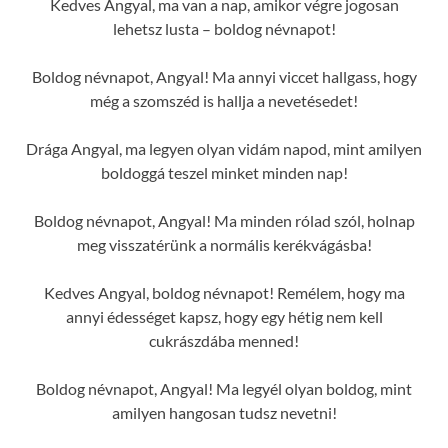
Kedves Angyal, ma van a nap, amikor végre jogosan
lehetsz lusta – boldog névnapot!
Boldog névnapot, Angyal! Ma annyi viccet hallgass, hogy
még a szomszéd is hallja a nevetésedet!
Drága Angyal, ma legyen olyan vidám napod, mint amilyen
boldoggá teszel minket minden nap!
Boldog névnapot, Angyal! Ma minden rólad szól, holnap
meg visszatérünk a normális kerékvágásba!
Kedves Angyal, boldog névnapot! Remélem, hogy ma
annyi édességet kapsz, hogy egy hétig nem kell
cukrászdába menned!
Boldog névnapot, Angyal! Ma legyél olyan boldog, mint
amilyen hangosan tudsz nevetni!