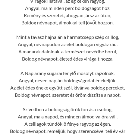
Virágok illatával, az ég kéken ragyog,
Angyal, ma minden perc boldogságot hoz.
Remény és szeretet, ahogyan jársz az úton,
Boldog névnapot, álmokkal teli jövőt hozzon.
Mint a tavasz hajnalán a harmatcsepp szép csillog,
Angyal, névnapodon az élet boldogan vigyáz rád.
A madarak dalolnak, a természet nevédbe borul,
Boldog névnapot, életed édes virágait hozza.
A Nap arany sugarai fénylő mosolyt rajzolnak,
Angyal, neved napján boldogságodat énekeljük.
Az élet édes éneke együtt szól, kívánva boldog perceket,
Boldog névnapot, szeretet és öröm díszítse a napot.
Szívedben a boldogság örök forrása csobog,
Angyal, ma a napod, és minden álmod valóra válj.
A csillagok tündöklő fénye ragyog az égen,
Boldog névnapot, reméljük, hogy szerencsével teli év vár