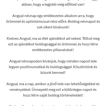
abban, hogy a legjobb még előtted van!
Angyal névnap egy emlékezetes alkalom arra, hogy
örömmel és optimizmussal nézz előre. Boldog névnapot és
sok sikert kívánunk!
Kedves Angyal, ma az élet ajándékot ad neked. Töltsd meg
ezt az ajándékot boldogsággal és örömmel, és hozz létre
emlékezetes pillanatokat!
Angyal névnapodon kívánjuk, hogy minden napod tele
legyen pozitívumokkal és boldogsággal. Köszöntünk és
bízunk benned!
Angyal, ma a nap, amikor a jövő tele van lehetőségekkel és
reményekkel. Ünnepeld meg ezt a különleges napot és
hozz létre saját boldog történeteidet!