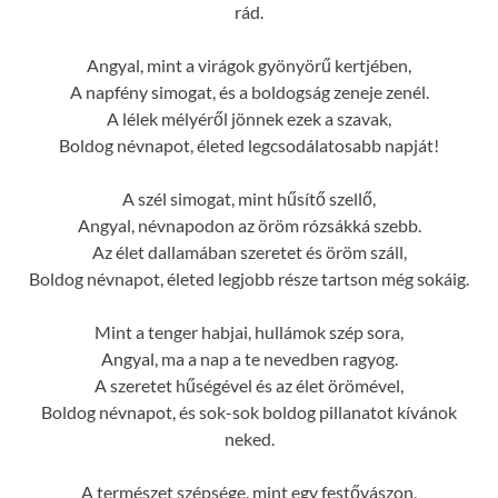
rád.
Angyal, mint a virágok gyönyörű kertjében,
A napfény simogat, és a boldogság zeneje zenél.
A lélek mélyéről jönnek ezek a szavak,
Boldog névnapot, életed legcsodálatosabb napját!
A szél simogat, mint hűsítő szellő,
Angyal, névnapodon az öröm rózsákká szebb.
Az élet dallamában szeretet és öröm száll,
Boldog névnapot, életed legjobb része tartson még sokáig.
Mint a tenger habjai, hullámok szép sora,
Angyal, ma a nap a te nevedben ragyog.
A szeretet hűségével és az élet örömével,
Boldog névnapot, és sok-sok boldog pillanatot kívánok
neked.
A természet szépsége, mint egy festővászon,