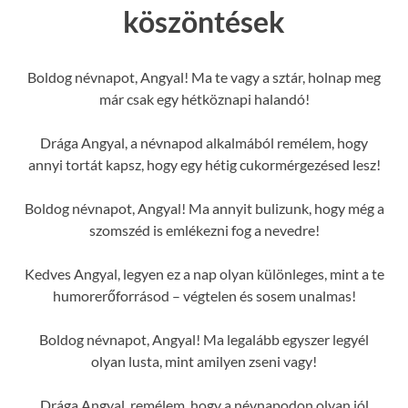
köszöntések
Boldog névnapot, Angyal! Ma te vagy a sztár, holnap meg
már csak egy hétköznapi halandó!
Drága Angyal, a névnapod alkalmából remélem, hogy
annyi tortát kapsz, hogy egy hétig cukormérgezésed lesz!
Boldog névnapot, Angyal! Ma annyit bulizunk, hogy még a
szomszéd is emlékezni fog a nevedre!
Kedves Angyal, legyen ez a nap olyan különleges, mint a te
humorerőforrásod – végtelen és sosem unalmas!
Boldog névnapot, Angyal! Ma legalább egyszer legyél
olyan lusta, mint amilyen zseni vagy!
Drága Angyal, remélem, hogy a névnapodon olyan jól