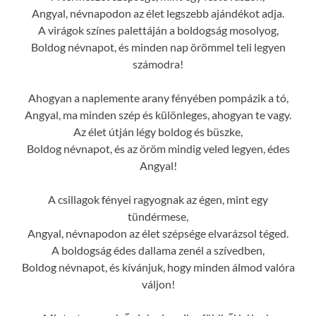
Angyal, névnapodon az élet legszebb ajándékot adja.
A virágok színes palettáján a boldogság mosolyog,
Boldog névnapot, és minden nap örömmel teli legyen
számodra!
Ahogyan a naplemente arany fényében pompázik a tó,
Angyal, ma minden szép és különleges, ahogyan te vagy.
Az élet útján légy boldog és büszke,
Boldog névnapot, és az öröm mindig veled legyen, édes
Angyal!
A csillagok fényei ragyognak az égen, mint egy
tündérmese,
Angyal, névnapodon az élet szépsége elvarázsol téged.
A boldogság édes dallama zenél a szívedben,
Boldog névnapot, és kívánjuk, hogy minden álmod valóra
váljon!