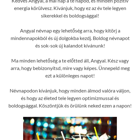
Kedves Angyal, a mai nap a te napod, és minden pozitív
energia körülvesz. Kívánjuk, hogy ez az év tele legyen
sikerekkel és boldogsággal!
Angyal névnap egy lehetőség arra, hogy kitörj a
mindennapokból és új dolgokba kezdj. Boldog névnapot
és sok-sok új kalandot kívánunk!
Ma minden lehetőség a te előtted áll, Angyal. Kész vagy
arra, hogy bebizonyítsd, mire vagy képes. Ünnepeld meg
ezt a különleges napot!
Névnapodon kívánjuk, hogy minden álmod valóra váljon,
és hogy az életed tele legyen optimizmussal és
boldogsággal. Köszöntjük és örülünk neked ezen a napon!