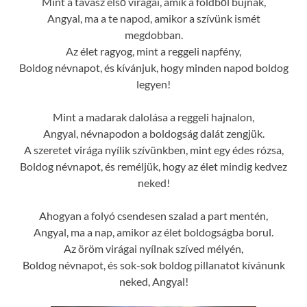
Mint a tavasz első virágai, amik a földből bújnak,
Angyal, ma a te napod, amikor a szívünk ismét
megdobban.
Az élet ragyog, mint a reggeli napfény,
Boldog névnapot, és kívánjuk, hogy minden napod boldog
legyen!
Mint a madarak dalolása a reggeli hajnalon,
Angyal, névnapodon a boldogság dalát zengjük.
A szeretet virága nyílik szívünkben, mint egy édes rózsa,
Boldog névnapot, és reméljük, hogy az élet mindig kedvez
neked!
Ahogyan a folyó csendesen szalad a part mentén,
Angyal, ma a nap, amikor az élet boldogságba borul.
Az öröm virágai nyílnak szíved mélyén,
Boldog névnapot, és sok-sok boldog pillanatot kívánunk
neked, Angyal!