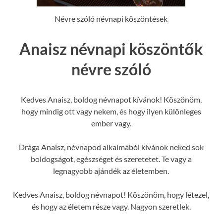
Névre szóló névnapi köszöntések
Anaisz névnapi köszöntők
névre szóló
Kedves Anaisz, boldog névnapot kívánok! Köszönöm,
hogy mindig ott vagy nekem, és hogy ilyen különleges
ember vagy.
Drága Anaisz, névnapod alkalmából kívánok neked sok
boldogságot, egészséget és szeretetet. Te vagy a
legnagyobb ajándék az életemben.
Kedves Anaisz, boldog névnapot! Köszönöm, hogy létezel,
és hogy az életem része vagy. Nagyon szeretlek.