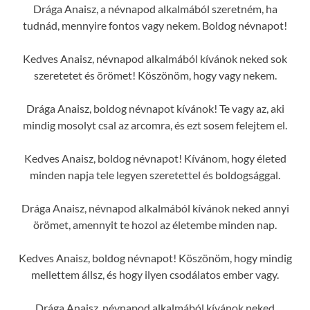
Drága Anaisz, a névnapod alkalmából szeretném, ha
tudnád, mennyire fontos vagy nekem. Boldog névnapot!
Kedves Anaisz, névnapod alkalmából kívánok neked sok
szeretetet és örömet! Köszönöm, hogy vagy nekem.
Drága Anaisz, boldog névnapot kívánok! Te vagy az, aki
mindig mosolyt csal az arcomra, és ezt sosem felejtem el.
Kedves Anaisz, boldog névnapot! Kívánom, hogy életed
minden napja tele legyen szeretettel és boldogsággal.
Drága Anaisz, névnapod alkalmából kívánok neked annyi
örömet, amennyit te hozol az életembe minden nap.
Kedves Anaisz, boldog névnapot! Köszönöm, hogy mindig
mellettem állsz, és hogy ilyen csodálatos ember vagy.
Drága Anaisz, névnapod alkalmából kívánok neked