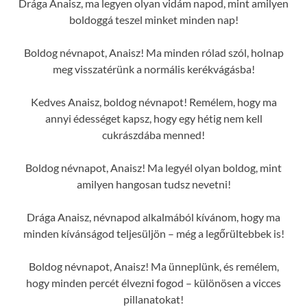
Drága Anaisz, ma legyen olyan vidám napod, mint amilyen
boldoggá teszel minket minden nap!
Boldog névnapot, Anaisz! Ma minden rólad szól, holnap
meg visszatérünk a normális kerékvágásba!
Kedves Anaisz, boldog névnapot! Remélem, hogy ma
annyi édességet kapsz, hogy egy hétig nem kell
cukrászdába menned!
Boldog névnapot, Anaisz! Ma legyél olyan boldog, mint
amilyen hangosan tudsz nevetni!
Drága Anaisz, névnapod alkalmából kívánom, hogy ma
minden kívánságod teljesüljön – még a legőrültebbek is!
Boldog névnapot, Anaisz! Ma ünneplünk, és remélem,
hogy minden percét élvezni fogod – különösen a vicces
pillanatokat!