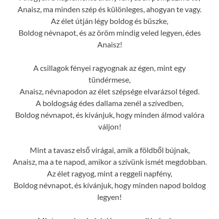
Anaisz, ma minden szép és különleges, ahogyan te vagy.
Az élet útján légy boldog és büszke,
Boldog névnapot, és az öröm mindig veled legyen, édes
Anaisz!
A csillagok fényei ragyognak az égen, mint egy
tündérmese,
Anaisz, névnapodon az élet szépsége elvarázsol téged.
A boldogság édes dallama zenél a szívedben,
Boldog névnapot, és kívánjuk, hogy minden álmod valóra
váljon!
Mint a tavasz első virágai, amik a földből bújnak,
Anaisz, ma a te napod, amikor a szívünk ismét megdobban.
Az élet ragyog, mint a reggeli napfény,
Boldog névnapot, és kívánjuk, hogy minden napod boldog
legyen!