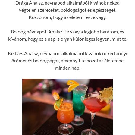
Drága Anaisz, névnapod alkalmából kívánok neked
végtelen szeretetet, boldogságot és egészséget.
Köszönöm, hogy az életem része vagy.
Boldog névnapot, Anaisz! Te vagy a legjobb barátom, és
kívánom, hogy ez a nap is olyan különleges legyen, mint te.
Kedves Anaisz, névnapod alkalmából kívánok neked annyi
örömet és boldogságot, amennyit te hozol az életembe
minden nap.