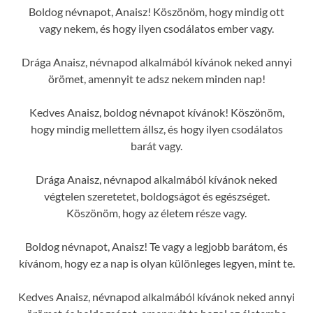
Boldog névnapot, Anaisz! Köszönöm, hogy mindig ott
vagy nekem, és hogy ilyen csodálatos ember vagy.
Drága Anaisz, névnapod alkalmából kívánok neked annyi
örömet, amennyit te adsz nekem minden nap!
Kedves Anaisz, boldog névnapot kívánok! Köszönöm,
hogy mindig mellettem állsz, és hogy ilyen csodálatos
barát vagy.
Drága Anaisz, névnapod alkalmából kívánok neked
végtelen szeretetet, boldogságot és egészséget.
Köszönöm, hogy az életem része vagy.
Boldog névnapot, Anaisz! Te vagy a legjobb barátom, és
kívánom, hogy ez a nap is olyan különleges legyen, mint te.
Kedves Anaisz, névnapod alkalmából kívánok neked annyi