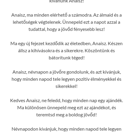
kívánunk Anaisz!
Anaisz, ma minden elérhető a számodra. Az álmaid és a
lehetőségek végtelenek. Ünnepeld ezt a napot azzal a
tudattal, hogy a jövőd fényesebb lesz!
Ma egy új fejezet kezdődik az életedben, Anaisz. Készen
állsz a kihívásokra és a sikerekre. Köszöntünk és
bátorítunk téged!
Anaisz, névnapon a jövőre gondolunk, és azt kívánjuk,
hogy minden napod tele legyen pozitív élményekkel és
sikerekkel!
Kedves Anaisz, ne feledd, hogy minden nap egy ajándék.
Ma különösen ünnepeld meg ezt az ajándékot, és
teremtsd meg a boldog jövőd!
Névnapodon kívánjuk, hogy minden napod tele legyen