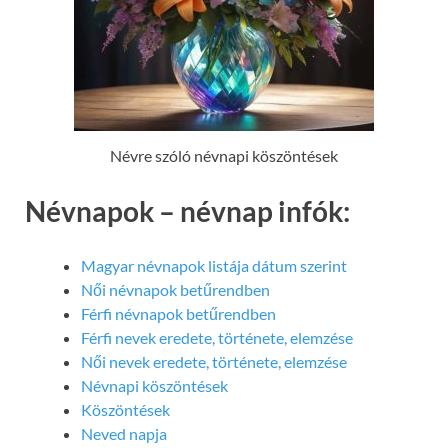
Névre szóló névnapi köszöntések
Névnapok – névnap infók:
Magyar névnapok listája dátum szerint
Női névnapok betűrendben
Férfi névnapok betűrendben
Férfi nevek eredete, története, elemzése
Női nevek eredete, története, elemzése
Névnapi köszöntések
Köszöntések
Neved napja