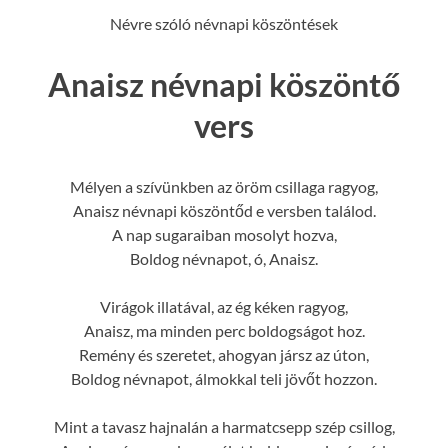
Névre szóló névnapi köszöntések
Anaisz névnapi köszöntő
vers
Mélyen a szívünkben az öröm csillaga ragyog,
Anaisz névnapi köszöntőd e versben találod.
A nap sugaraiban mosolyt hozva,
Boldog névnapot, ó, Anaisz.
Virágok illatával, az ég kéken ragyog,
Anaisz, ma minden perc boldogságot hoz.
Remény és szeretet, ahogyan jársz az úton,
Boldog névnapot, álmokkal teli jövőt hozzon.
Mint a tavasz hajnalán a harmatcsepp szép csillog,