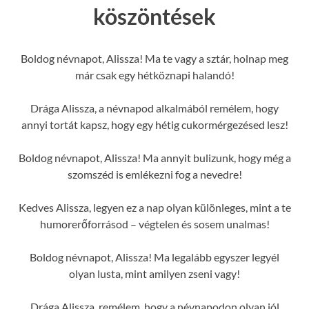
köszöntések
Boldog névnapot, Alissza! Ma te vagy a sztár, holnap meg
már csak egy hétköznapi halandó!
Drága Alissza, a névnapod alkalmából remélem, hogy
annyi tortát kapsz, hogy egy hétig cukormérgezésed lesz!
Boldog névnapot, Alissza! Ma annyit bulizunk, hogy még a
szomszéd is emlékezni fog a nevedre!
Kedves Alissza, legyen ez a nap olyan különleges, mint a te
humorerőforrásod – végtelen és sosem unalmas!
Boldog névnapot, Alissza! Ma legalább egyszer legyél
olyan lusta, mint amilyen zseni vagy!
Drága Alissza, remélem, hogy a névnapodon olyan jól