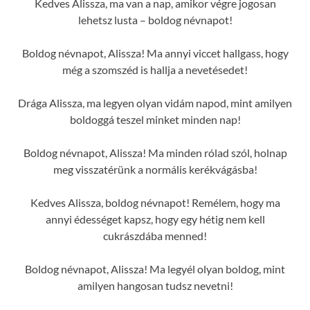
Kedves Alissza, ma van a nap, amikor végre jogosan
lehetsz lusta – boldog névnapot!
Boldog névnapot, Alissza! Ma annyi viccet hallgass, hogy
még a szomszéd is hallja a nevetésedet!
Drága Alissza, ma legyen olyan vidám napod, mint amilyen
boldoggá teszel minket minden nap!
Boldog névnapot, Alissza! Ma minden rólad szól, holnap
meg visszatérünk a normális kerékvágásba!
Kedves Alissza, boldog névnapot! Remélem, hogy ma
annyi édességet kapsz, hogy egy hétig nem kell
cukrászdába menned!
Boldog névnapot, Alissza! Ma legyél olyan boldog, mint
amilyen hangosan tudsz nevetni!