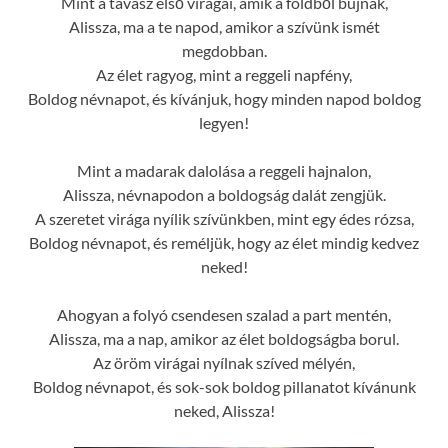
Mint a tavasz első virágai, amik a földből bújnak,
Alissza, ma a te napod, amikor a szívünk ismét
megdobban.
Az élet ragyog, mint a reggeli napfény,
Boldog névnapot, és kívánjuk, hogy minden napod boldog
legyen!
Mint a madarak dalolása a reggeli hajnalon,
Alissza, névnapodon a boldogság dalát zengjük.
A szeretet virága nyílik szívünkben, mint egy édes rózsa,
Boldog névnapot, és reméljük, hogy az élet mindig kedvez
neked!
Ahogyan a folyó csendesen szalad a part mentén,
Alissza, ma a nap, amikor az élet boldogságba borul.
Az öröm virágai nyílnak szíved mélyén,
Boldog névnapot, és sok-sok boldog pillanatot kívánunk
neked, Alissza!