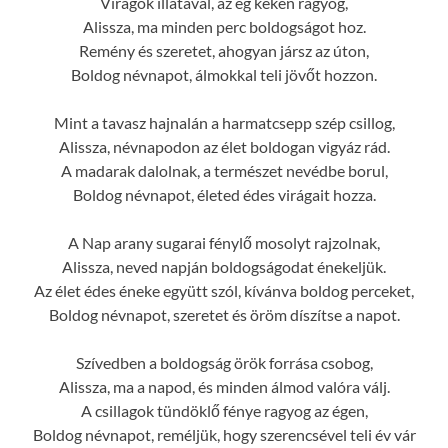
Virágok illatával, az ég kéken ragyog,
Alissza, ma minden perc boldogságot hoz.
Remény és szeretet, ahogyan jársz az úton,
Boldog névnapot, álmokkal teli jövőt hozzon.
Mint a tavasz hajnalán a harmatcsepp szép csillog,
Alissza, névnapodon az élet boldogan vigyáz rád.
A madarak dalolnak, a természet nevédbe borul,
Boldog névnapot, életed édes virágait hozza.
A Nap arany sugarai fénylő mosolyt rajzolnak,
Alissza, neved napján boldogságodat énekeljük.
Az élet édes éneke együtt szól, kívánva boldog perceket,
Boldog névnapot, szeretet és öröm díszítse a napot.
Szívedben a boldogság örök forrása csobog,
Alissza, ma a napod, és minden álmod valóra válj.
A csillagok tündöklő fénye ragyog az égen,
Boldog névnapot, reméljük, hogy szerencsével teli év vár