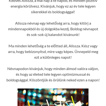
Kedves Alissza, a mai nap a te napod, és minden pozitív
energia körülvesz. Kívánjuk, hogy ez az év tele legyen
sikerekkel és boldogsággal!
Alissza névnap egy lehetőség arra, hogy kitörj a
mindennapokból és új dolgokba kezdj. Boldog névnapot
és sok-sok új kalandot kívánunk!
Ma minden lehetőség a te előtted áll, Alissza. Kész vagy
arra, hogy bebizonyítsd, mire vagy képes. Ünnepeld meg
ezt a különleges napot!
Névnapodon kívánjuk, hogy minden álmod valóra váljon,
és hogy az életed tele legyen optimizmussal és
boldogsággal. Köszöntjük és örülünk neked ezen a napon!