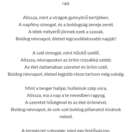
rád.
Alissza, mint a virágok gyönyörű kertjében,
A napfény simogat, és a boldogság zeneje zenél.
A lélek mélyéről jönnek ezek a szavak,
Boldog névnapot, életed legcsodálatosabb napját!
A szél simogat, mint hűsítő szellő,
Alissza, névnapodon az öröm rózsákká szebb.
Az élet dallamában szeretet és öröm száll,
Boldog névnapot, életed legjobb része tartson még sokáig.
Mint a tenger habjai, hullámok szép sora,
Alissza, ma a nap a te nevedben ragyog.
A szeretet hűségével és az élet örömével,
Boldog névnapot, és sok-sok boldog pillanatot kívánok
neked.
A természet szépsége, mint egy festővászon,