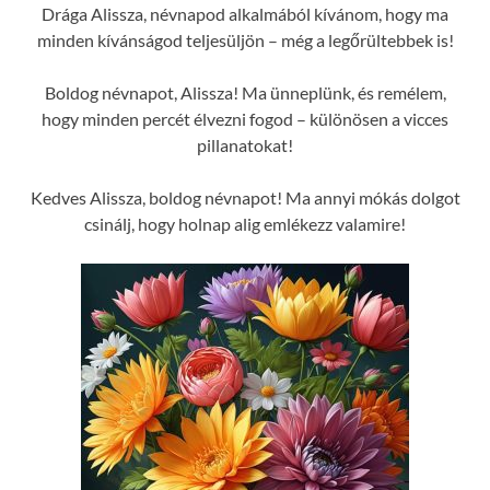
Drága Alissza, névnapod alkalmából kívánom, hogy ma
minden kívánságod teljesüljön – még a legőrültebbek is!
Boldog névnapot, Alissza! Ma ünneplünk, és remélem,
hogy minden percét élvezni fogod – különösen a vicces
pillanatokat!
Kedves Alissza, boldog névnapot! Ma annyi mókás dolgot
csinálj, hogy holnap alig emlékezz valamire!