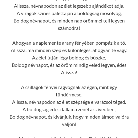
Alissza, névnapodon az élet legszebb ajándékot adja.
A virágok színes palettáján a boldogság mosolyog,
Boldog névnapot, és minden nap örömmel teli legyen
számodra!
Ahogyan a naplemente arany fényében pompázik a tó,
Alissza, ma minden szép és különleges, ahogyan te vagy.
Az élet útján légy boldog és büszke,
Boldog névnapot, és az öröm mindig veled legyen, édes
Alissza!
A csillagok fényei ragyognak az égen, mint egy
tündérmese,
Alissza, névnapodon az élet szépsége elvarázsol téged.
A boldogság édes dallama zenél a szívedben,
Boldog névnapot, és kívánjuk, hogy minden álmod valóra
váljon!