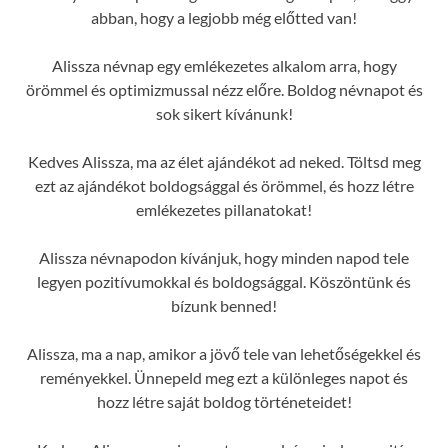
abban, hogy a legjobb még előtted van!
Alissza névnap egy emlékezetes alkalom arra, hogy
örömmel és optimizmussal nézz előre. Boldog névnapot és
sok sikert kívánunk!
Kedves Alissza, ma az élet ajándékot ad neked. Töltsd meg
ezt az ajándékot boldogsággal és örömmel, és hozz létre
emlékezetes pillanatokat!
Alissza névnapodon kívánjuk, hogy minden napod tele
legyen pozitívumokkal és boldogsággal. Köszöntünk és
bízunk benned!
Alissza, ma a nap, amikor a jövő tele van lehetőségekkel és
reményekkel. Ünnepeld meg ezt a különleges napot és
hozz létre saját boldog történeteidet!