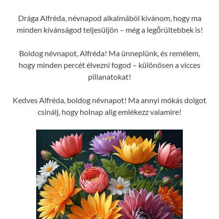
Drága Alfréda, névnapod alkalmából kívánom, hogy ma
minden kívánságod teljesüljön – még a legőrültebbek is!
Boldog névnapot, Alfréda! Ma ünneplünk, és remélem,
hogy minden percét élvezni fogod – különösen a vicces
pillanatokat!
Kedves Alfréda, boldog névnapot! Ma annyi mókás dolgot
csinálj, hogy holnap alig emlékezz valamire!