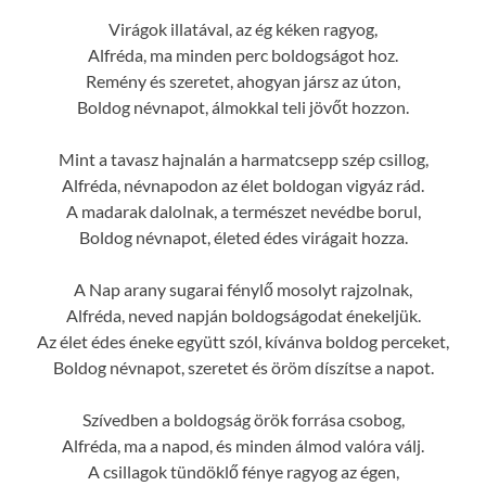
Virágok illatával, az ég kéken ragyog,
Alfréda, ma minden perc boldogságot hoz.
Remény és szeretet, ahogyan jársz az úton,
Boldog névnapot, álmokkal teli jövőt hozzon.
Mint a tavasz hajnalán a harmatcsepp szép csillog,
Alfréda, névnapodon az élet boldogan vigyáz rád.
A madarak dalolnak, a természet nevédbe borul,
Boldog névnapot, életed édes virágait hozza.
A Nap arany sugarai fénylő mosolyt rajzolnak,
Alfréda, neved napján boldogságodat énekeljük.
Az élet édes éneke együtt szól, kívánva boldog perceket,
Boldog névnapot, szeretet és öröm díszítse a napot.
Szívedben a boldogság örök forrása csobog,
Alfréda, ma a napod, és minden álmod valóra válj.
A csillagok tündöklő fénye ragyog az égen,