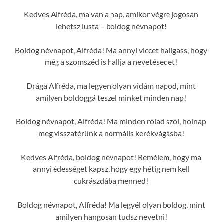
Kedves Alfréda, ma van a nap, amikor végre jogosan
lehetsz lusta – boldog névnapot!
Boldog névnapot, Alfréda! Ma annyi viccet hallgass, hogy
még a szomszéd is hallja a nevetésedet!
Drága Alfréda, ma legyen olyan vidám napod, mint
amilyen boldoggá teszel minket minden nap!
Boldog névnapot, Alfréda! Ma minden rólad szól, holnap
meg visszatérünk a normális kerékvágásba!
Kedves Alfréda, boldog névnapot! Remélem, hogy ma
annyi édességet kapsz, hogy egy hétig nem kell
cukrászdába menned!
Boldog névnapot, Alfréda! Ma legyél olyan boldog, mint
amilyen hangosan tudsz nevetni!