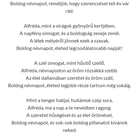
Boldog névnapot, reméljük, hogy szerencsével teli év vár
rád.
Alfréda, mint a virágok gyönyörű kertjében,
A napfény simogat, és a boldogság zeneje zenél.
A lélek mélyéről jönnek ezek a szavak,
Boldog névnapot, életed legcsodálatosabb napját!
A szél simogat, mint hűsítő szellő,
Alfréda, névnapodon az öröm rózsákká szebb.
Az élet dallamában szeretet és öröm száll,
Boldog névnapot, életed legjobb része tartson még sokáig.
Mint a tenger habjai, hullámok szép sora,
Alfréda, ma a nap a te nevedben ragyog.
A szeretet hűségével és az élet örömével,
Boldog névnapot, és sok-sok boldog pillanatot kívánok
neked.