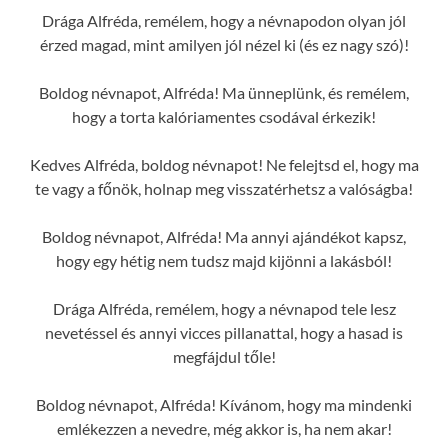
Drága Alfréda, remélem, hogy a névnapodon olyan jól
érzed magad, mint amilyen jól nézel ki (és ez nagy szó)!
Boldog névnapot, Alfréda! Ma ünneplünk, és remélem,
hogy a torta kalóriamentes csodával érkezik!
Kedves Alfréda, boldog névnapot! Ne felejtsd el, hogy ma
te vagy a főnök, holnap meg visszatérhetsz a valóságba!
Boldog névnapot, Alfréda! Ma annyi ajándékot kapsz,
hogy egy hétig nem tudsz majd kijönni a lakásból!
Drága Alfréda, remélem, hogy a névnapod tele lesz
nevetéssel és annyi vicces pillanattal, hogy a hasad is
megfájdul tőle!
Boldog névnapot, Alfréda! Kívánom, hogy ma mindenki
emlékezzen a nevedre, még akkor is, ha nem akar!