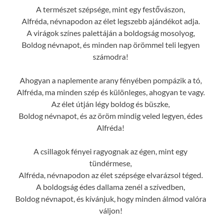
A természet szépsége, mint egy festővászon,
Alfréda, névnapodon az élet legszebb ajándékot adja.
A virágok színes palettáján a boldogság mosolyog,
Boldog névnapot, és minden nap örömmel teli legyen
számodra!
Ahogyan a naplemente arany fényében pompázik a tó,
Alfréda, ma minden szép és különleges, ahogyan te vagy.
Az élet útján légy boldog és büszke,
Boldog névnapot, és az öröm mindig veled legyen, édes
Alfréda!
A csillagok fényei ragyognak az égen, mint egy
tündérmese,
Alfréda, névnapodon az élet szépsége elvarázsol téged.
A boldogság édes dallama zenél a szívedben,
Boldog névnapot, és kívánjuk, hogy minden álmod valóra
váljon!