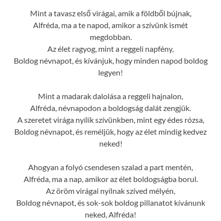
Mint a tavasz első virágai, amik a földből bújnak,
Alfréda, ma a te napod, amikor a szívünk ismét
megdobban.
Az élet ragyog, mint a reggeli napfény,
Boldog névnapot, és kívánjuk, hogy minden napod boldog
legyen!
Mint a madarak dalolása a reggeli hajnalon,
Alfréda, névnapodon a boldogság dalát zengjük.
A szeretet virága nyílik szívünkben, mint egy édes rózsa,
Boldog névnapot, és reméljük, hogy az élet mindig kedvez
neked!
Ahogyan a folyó csendesen szalad a part mentén,
Alfréda, ma a nap, amikor az élet boldogságba borul.
Az öröm virágai nyílnak szíved mélyén,
Boldog névnapot, és sok-sok boldog pillanatot kívánunk
neked, Alfréda!