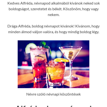
Kedves Alfréda, névnapod alkalmából kívánok neked sok
boldogságot, szeretetet és békét. Köszönöm, hogy vagy
nekem.
Drága Alfréda, boldog névnapot kívánok! Kívánom, hogy
minden álmod váljon valóra, és hogy mindig boldog légy.
Névre szóló névnapi köszöntések