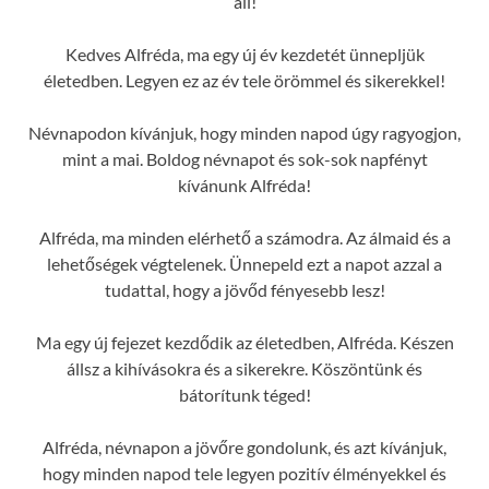
áll!
Kedves Alfréda, ma egy új év kezdetét ünnepljük
életedben. Legyen ez az év tele örömmel és sikerekkel!
Névnapodon kívánjuk, hogy minden napod úgy ragyogjon,
mint a mai. Boldog névnapot és sok-sok napfényt
kívánunk Alfréda!
Alfréda, ma minden elérhető a számodra. Az álmaid és a
lehetőségek végtelenek. Ünnepeld ezt a napot azzal a
tudattal, hogy a jövőd fényesebb lesz!
Ma egy új fejezet kezdődik az életedben, Alfréda. Készen
állsz a kihívásokra és a sikerekre. Köszöntünk és
bátorítunk téged!
Alfréda, névnapon a jövőre gondolunk, és azt kívánjuk,
hogy minden napod tele legyen pozitív élményekkel és