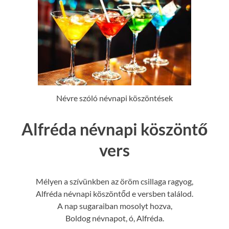
Névre szóló névnapi köszöntések
Alfréda névnapi köszöntő
vers
Mélyen a szívünkben az öröm csillaga ragyog,
Alfréda névnapi köszöntőd e versben találod.
A nap sugaraiban mosolyt hozva,
Boldog névnapot, ó, Alfréda.