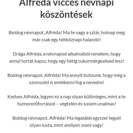
Alfréda vicces névnapi
köszöntések
Boldog névnapot, Alfréda! Ma te vagy a sztár, holnap meg
már csak egy hétköznapi halandó!
Drága Alfréda, a névnapod alkalmából remélem, hogy
annyi tortát kapsz, hogy egy hétig cukormérgezésed lesz!
Boldog névnapot, Alfréda! Ma annyit bulizunk, hogy még a
szomszéd is emlékezni fog a nevedre!
Kedves Alfréda, legyen ez a nap olyan különleges, mint a te
humorerőforrásod – végtelen és sosem unalmas!
Boldog névnapot, Alfréda! Ma legalább egyszer legyél
olyan lusta, mint amilyen zseni vagy!