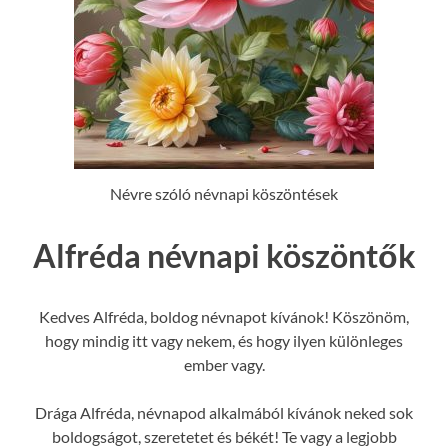
Névre szóló névnapi köszöntések
Alfréda névnapi köszöntők
Kedves Alfréda, boldog névnapot kívánok! Köszönöm,
hogy mindig itt vagy nekem, és hogy ilyen különleges
ember vagy.
Drága Alfréda, névnapod alkalmából kívánok neked sok
boldogságot, szeretetet és békét! Te vagy a legjobb