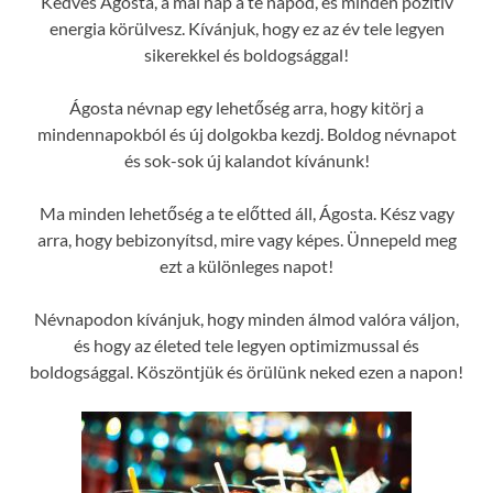
Kedves Ágosta, a mai nap a te napod, és minden pozitív
energia körülvesz. Kívánjuk, hogy ez az év tele legyen
sikerekkel és boldogsággal!
Ágosta névnap egy lehetőség arra, hogy kitörj a
mindennapokból és új dolgokba kezdj. Boldog névnapot
és sok-sok új kalandot kívánunk!
Ma minden lehetőség a te előtted áll, Ágosta. Kész vagy
arra, hogy bebizonyítsd, mire vagy képes. Ünnepeld meg
ezt a különleges napot!
Névnapodon kívánjuk, hogy minden álmod valóra váljon,
és hogy az életed tele legyen optimizmussal és
boldogsággal. Köszöntjük és örülünk neked ezen a napon!