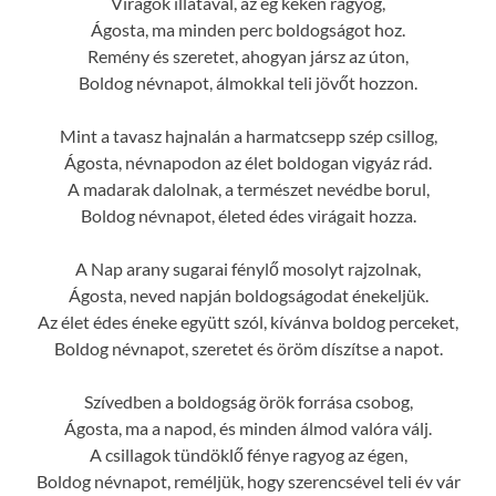
Virágok illatával, az ég kéken ragyog,
Ágosta, ma minden perc boldogságot hoz.
Remény és szeretet, ahogyan jársz az úton,
Boldog névnapot, álmokkal teli jövőt hozzon.
Mint a tavasz hajnalán a harmatcsepp szép csillog,
Ágosta, névnapodon az élet boldogan vigyáz rád.
A madarak dalolnak, a természet nevédbe borul,
Boldog névnapot, életed édes virágait hozza.
A Nap arany sugarai fénylő mosolyt rajzolnak,
Ágosta, neved napján boldogságodat énekeljük.
Az élet édes éneke együtt szól, kívánva boldog perceket,
Boldog névnapot, szeretet és öröm díszítse a napot.
Szívedben a boldogság örök forrása csobog,
Ágosta, ma a napod, és minden álmod valóra válj.
A csillagok tündöklő fénye ragyog az égen,
Boldog névnapot, reméljük, hogy szerencsével teli év vár