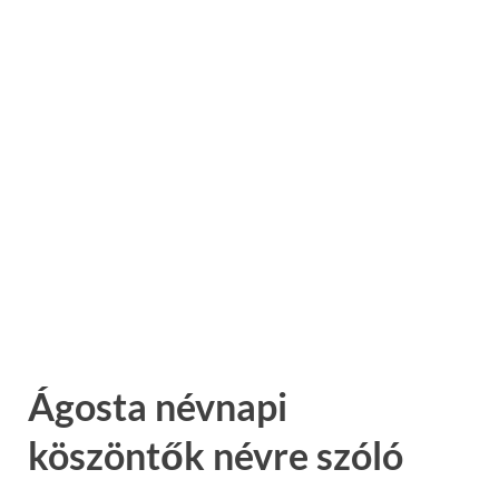
Ágosta névnapi
köszöntők névre szóló