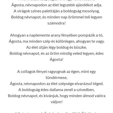
Ágosta, névnapodon az élet legszebb ajándékot adja.
A virágok színes palettáján a boldogság mosolyog,
Boldog névnapot, és minden nap örömmel teli legyen
számodra!
Ahogyan a naplemente arany fényében pompázik a tó,
Ágosta, ma minden szép és különleges, ahogyan te vagy.
Az élet útján légy boldog és büszke,
Boldog névnapot, és az öröm mindig veled legyen, édes
Ágosta!
A csillagok fényei ragyognak az égen, mint egy
tündérmese,
Ágosta, névnapodon az élet szépsége elvarázsol téged.
A boldogság édes dallama zenél a szívedben,
Boldog névnapot, és kívánjuk, hogy minden álmod valóra
váljon!