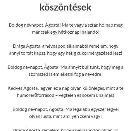
köszöntések
Boldog névnapot, Ágosta! Ma te vagy a sztár, holnap meg
már csak egy hétköznapi halandó!
Drága Ágosta, a névnapod alkalmából remélem, hogy
annyi tortát kapsz, hogy egy hétig cukormérgezésed lesz!
Boldog névnapot, Ágosta! Ma annyit bulizunk, hogy még a
szomszéd is emlékezni fog a nevedre!
Kedves Ágosta, legyen ez a nap olyan különleges, mint a te
humorerőforrásod – végtelen és sosem unalmas!
Boldog névnapot, Ágosta! Ma legalább egyszer legyél
olyan lusta, mint amilyen zseni vagy!
Drága Ágosta, remélem, hogy a névnapodon olyan jól