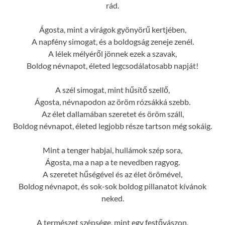
rád.
Ágosta, mint a virágok gyönyörű kertjében,
A napfény simogat, és a boldogság zeneje zenél.
A lélek mélyéről jönnek ezek a szavak,
Boldog névnapot, életed legcsodálatosabb napját!
A szél simogat, mint hűsítő szellő,
Ágosta, névnapodon az öröm rózsákká szebb.
Az élet dallamában szeretet és öröm száll,
Boldog névnapot, életed legjobb része tartson még sokáig.
Mint a tenger habjai, hullámok szép sora,
Ágosta, ma a nap a te nevedben ragyog.
A szeretet hűségével és az élet örömével,
Boldog névnapot, és sok-sok boldog pillanatot kívánok
neked.
A természet szépsége, mint egy festővászon,