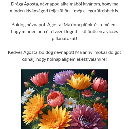
Drága Ágosta, névnapod alkalmából kívánom, hogy ma
minden kívánságod teljesüljön – még a legőrültebbek is!
Boldog névnapot, Ágosta! Ma ünneplünk, és remélem,
hogy minden percét élvezni fogod – különösen a vicces
pillanatokat!
Kedves Ágosta, boldog névnapot! Ma annyi mókás dolgot
csinálj, hogy holnap alig emlékezz valamire!