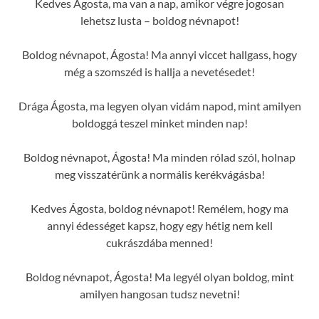
Kedves Ágosta, ma van a nap, amikor végre jogosan
lehetsz lusta – boldog névnapot!
Boldog névnapot, Ágosta! Ma annyi viccet hallgass, hogy
még a szomszéd is hallja a nevetésedet!
Drága Ágosta, ma legyen olyan vidám napod, mint amilyen
boldoggá teszel minket minden nap!
Boldog névnapot, Ágosta! Ma minden rólad szól, holnap
meg visszatérünk a normális kerékvágásba!
Kedves Ágosta, boldog névnapot! Remélem, hogy ma
annyi édességet kapsz, hogy egy hétig nem kell
cukrászdába menned!
Boldog névnapot, Ágosta! Ma legyél olyan boldog, mint
amilyen hangosan tudsz nevetni!