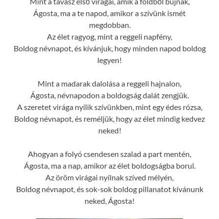
Mint a tavasz első virágai, amik a földből bújnak,
Ágosta, ma a te napod, amikor a szívünk ismét
megdobban.
Az élet ragyog, mint a reggeli napfény,
Boldog névnapot, és kívánjuk, hogy minden napod boldog
legyen!
Mint a madarak dalolása a reggeli hajnalon,
Ágosta, névnapodon a boldogság dalát zengjük.
A szeretet virága nyílik szívünkben, mint egy édes rózsa,
Boldog névnapot, és reméljük, hogy az élet mindig kedvez
neked!
Ahogyan a folyó csendesen szalad a part mentén,
Ágosta, ma a nap, amikor az élet boldogságba borul.
Az öröm virágai nyílnak szíved mélyén,
Boldog névnapot, és sok-sok boldog pillanatot kívánunk
neked, Ágosta!