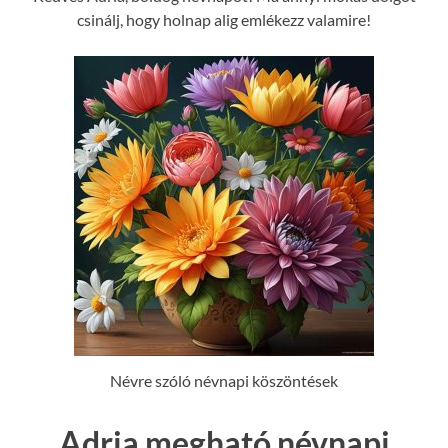
csinálj, hogy holnap alig emlékezz valamire!
Névre szóló névnapi köszöntések
Adria megható névnapi