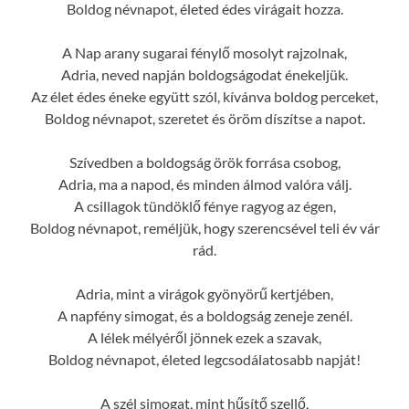
Boldog névnapot, életed édes virágait hozza.
A Nap arany sugarai fénylő mosolyt rajzolnak,
Adria, neved napján boldogságodat énekeljük.
Az élet édes éneke együtt szól, kívánva boldog perceket,
Boldog névnapot, szeretet és öröm díszítse a napot.
Szívedben a boldogság örök forrása csobog,
Adria, ma a napod, és minden álmod valóra válj.
A csillagok tündöklő fénye ragyog az égen,
Boldog névnapot, reméljük, hogy szerencsével teli év vár
rád.
Adria, mint a virágok gyönyörű kertjében,
A napfény simogat, és a boldogság zeneje zenél.
A lélek mélyéről jönnek ezek a szavak,
Boldog névnapot, életed legcsodálatosabb napját!
A szél simogat, mint hűsítő szellő,