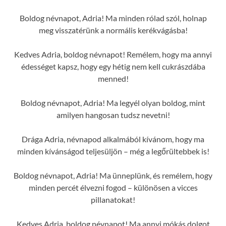
Boldog névnapot, Adria! Ma minden rólad szól, holnap
meg visszatérünk a normális kerékvágásba!
Kedves Adria, boldog névnapot! Remélem, hogy ma annyi
édességet kapsz, hogy egy hétig nem kell cukrászdába
menned!
Boldog névnapot, Adria! Ma legyél olyan boldog, mint
amilyen hangosan tudsz nevetni!
Drága Adria, névnapod alkalmából kívánom, hogy ma
minden kívánságod teljesüljön – még a legőrültebbek is!
Boldog névnapot, Adria! Ma ünneplünk, és remélem, hogy
minden percét élvezni fogod – különösen a vicces
pillanatokat!
Kedves Adria, boldog névnapot! Ma annyi mókás dolgot