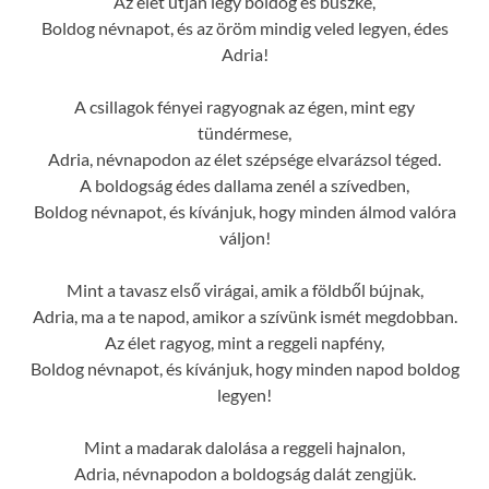
Az élet útján légy boldog és büszke,
Boldog névnapot, és az öröm mindig veled legyen, édes
Adria!
A csillagok fényei ragyognak az égen, mint egy
tündérmese,
Adria, névnapodon az élet szépsége elvarázsol téged.
A boldogság édes dallama zenél a szívedben,
Boldog névnapot, és kívánjuk, hogy minden álmod valóra
váljon!
Mint a tavasz első virágai, amik a földből bújnak,
Adria, ma a te napod, amikor a szívünk ismét megdobban.
Az élet ragyog, mint a reggeli napfény,
Boldog névnapot, és kívánjuk, hogy minden napod boldog
legyen!
Mint a madarak dalolása a reggeli hajnalon,
Adria, névnapodon a boldogság dalát zengjük.