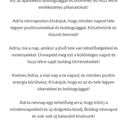
ezt az ajándékot boldogsággal és örömmel, és hozz létre
emlékezetes pillanatokat!
Adria névnapodon kívánjuk, hogy minden napod tele
legyen pozitívumokkal és boldogsággal. Köszöntünk és
bízunk benned!
Adria, ma a nap, amikor a jövő tele van lehetőségekkel és
reményekkel. Ünnepeld meg ezt a különleges napot és
hozz létre saját boldog történeteidet!
Kedves Adria, a mai nap a te napod, és minden pozitív
energia körülvesz. Kívánjuk, hogy ez az év tele legyen
sikerekkel és boldogsággal!
Adria névnap egy lehetőség arra, hogy kitörj a
mindennapokból és új dolgokba kezdj. Boldog névnapot
és sok-sok új kalandot kívánunk!