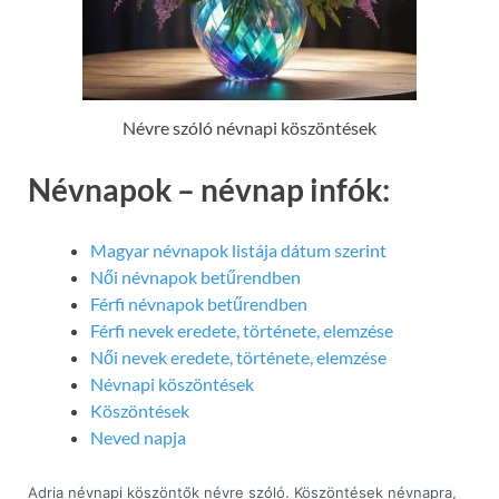
Névre szóló névnapi köszöntések
Névnapok – névnap infók:
Magyar névnapok listája dátum szerint
Női névnapok betűrendben
Férfi névnapok betűrendben
Férfi nevek eredete, története, elemzése
Női nevek eredete, története, elemzése
Névnapi köszöntések
Köszöntések
Neved napja
Adria névnapi köszöntők névre szóló. Köszöntések névnapra,