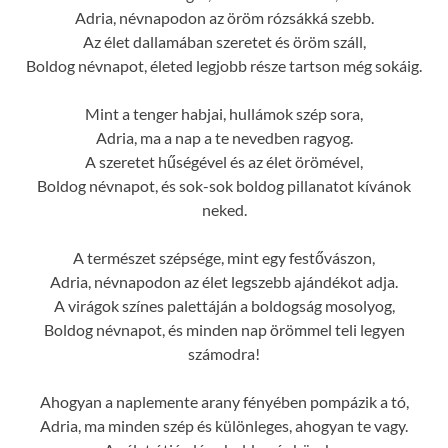
Adria, névnapodon az öröm rózsákká szebb.
Az élet dallamában szeretet és öröm száll,
Boldog névnapot, életed legjobb része tartson még sokáig.
Mint a tenger habjai, hullámok szép sora,
Adria, ma a nap a te nevedben ragyog.
A szeretet hűségével és az élet örömével,
Boldog névnapot, és sok-sok boldog pillanatot kívánok
neked.
A természet szépsége, mint egy festővászon,
Adria, névnapodon az élet legszebb ajándékot adja.
A virágok színes palettáján a boldogság mosolyog,
Boldog névnapot, és minden nap örömmel teli legyen
számodra!
Ahogyan a naplemente arany fényében pompázik a tó,
Adria, ma minden szép és különleges, ahogyan te vagy.