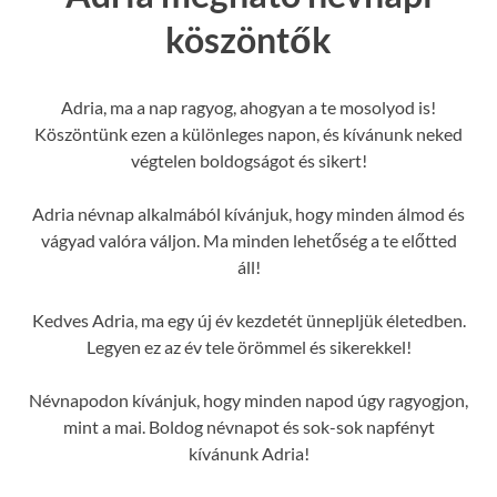
köszöntők
Adria, ma a nap ragyog, ahogyan a te mosolyod is!
Köszöntünk ezen a különleges napon, és kívánunk neked
végtelen boldogságot és sikert!
Adria névnap alkalmából kívánjuk, hogy minden álmod és
vágyad valóra váljon. Ma minden lehetőség a te előtted
áll!
Kedves Adria, ma egy új év kezdetét ünnepljük életedben.
Legyen ez az év tele örömmel és sikerekkel!
Névnapodon kívánjuk, hogy minden napod úgy ragyogjon,
mint a mai. Boldog névnapot és sok-sok napfényt
kívánunk Adria!