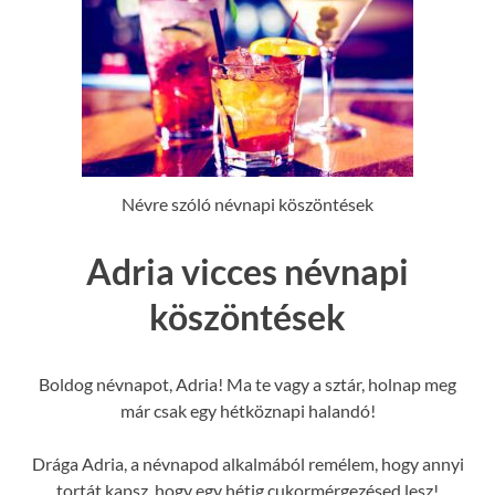
Névre szóló névnapi köszöntések
Adria vicces névnapi
köszöntések
Boldog névnapot, Adria! Ma te vagy a sztár, holnap meg
már csak egy hétköznapi halandó!
Drága Adria, a névnapod alkalmából remélem, hogy annyi
tortát kapsz, hogy egy hétig cukormérgezésed lesz!